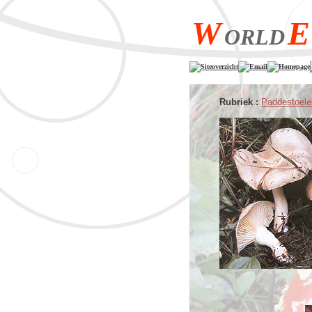
W
E
ORLD
Siteoverzicht
Email
Homepage
Rubriek :
Paddestoele