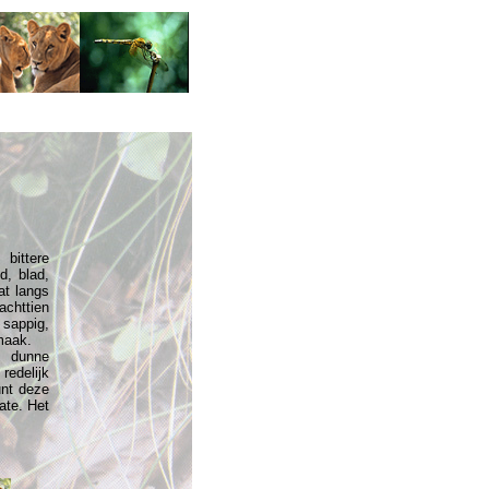
bittere
d, blad,
at langs
achttien
 sappig,
smaak.
t dunne
redelijk
unt deze
ate. Het