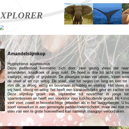
XPLORER
n
Amandelslijmkop
Hygrophorus agathosmus
Deze paddestoel kenmerkt zich door zeer geurig vlees dat naar 
amandelen, kruidkoek of anijs ruikt. De hoed is drie tot acht cm bree
vaalgrijs, asgrijs of grijsbruin. De plaatsjes staan ver uiteen, lopen ietw
de steel af en zijn wittig. De steel, vier tot negen cm lang en tien tot 
mm dik, is droog, wittig en bovenaan schubbig en vlokkig. Het vlees is
vrij hard, stevig en wittig; het heeft een karakteristieke geur en zachte 
Deze slijmkop groeit van september tot november in jonge to
sparrenbossen en heeft een voorkeur voor kalkhoudende grond. Hij komt 
veel voor, zowel in heuvelachtige gebieden als in het laaggebergte. U k
soort verwerken in een gemengde paddestoelenschotel, maar wel met m
eten van een te grote hoeveelheid kan namelijk maagpijn veroorzaken.