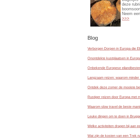
deze rubr
boomsoort
Neem ee
>>>
Blog
Verborgen Dorpen in Europa die E
Onontdekte kustplaatsen in Europa
Onbekende Europese eilandbeste
Langzaam reizen: waarom minder 
Ontdek deze zomer de mooiste be
Rustiger reizen door Europa met m
Waarom slow travel de beste mani
Leuke dingen om te doen in Brugg
Welke activiteiten dragen bij aan 
Wat zijn de kosten van een Trek 