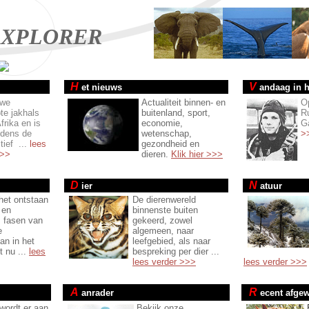
XPLORER
H
V
et nieuws
andaag in h
uwe
Actualiteit binnen- en
O
te jakhals
buitenland, sport,
R
Afrika en is
economie,
G
ijdens de
wetenschap,
>
tief ...
lees
gezondheid en
>>>
dieren.
Klik hier >>>
D
N
ier
atuur
het ontstaan
De dierenwereld
 en
binnenste buiten
 fasen van
gekeerd, zowel
e
algemeen, naar
an in het
leefgebied, als naar
ot nu ...
lees
bespreking per dier ...
lees verder >>>
lees verder >>>
A
R
anrader
ecent afgew
 wordt er aan
Bekijk onze