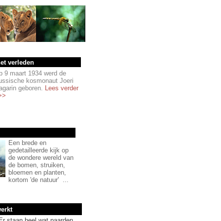
et verleden
p 9 maart 1934 werd de
ussische kosmonaut Joeri
agarin geboren.
Lees verder
>>
Een brede en
gedetailleerde kijk op
de wondere wereld van
de bomen, struiken,
bloemen en planten,
kortom 'de natuur' ...
erkt
Er staan heel wat paarden