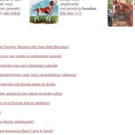
iek over
uitgebreide
en gewerkt.
verzameling
honden
,
ns
een kijkje
klik hier >>>
lke Reiziger Minstens Eén Keer Moet Bezoeken
 voor een rustige en authentieke vakantie
mmingen voor een ontspannen vakantie
bestemmingen vaak meer vakantieplezier opleveren
rgdorpen van Europa buiten de drukte
eer aandacht voor natuur en lokale cultuur
er is om Europa écht te ontdekken
e
een hechte vriendschap?
naar Annapurna Base Camp in Nepal?