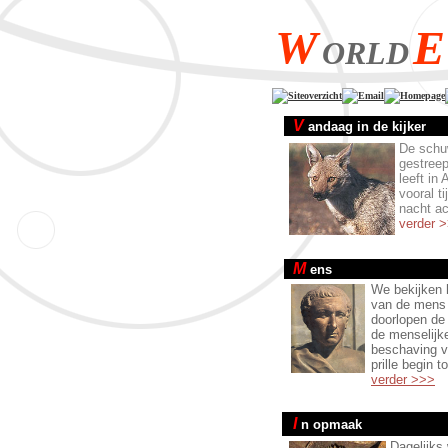
W
E
ORLD
Siteoverzicht
Email
Homepage
V
andaag in de kijker
De sch
gestreep
leeft in 
vooral t
nacht ac
verder 
M
ens
We bekijken 
van de mens
doorlopen de
de menselijk
beschaving v
prille begin t
verder >>>
I
n opmaak
Dagelijks