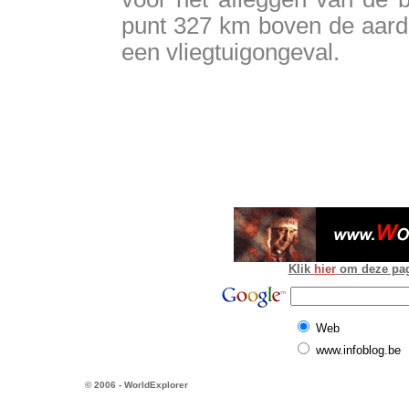
punt 327 km boven de aarde
een vliegtuigongeval.
Klik
hier
om deze pagi
Web
www.infoblog.be
© 2006 - WorldExplorer