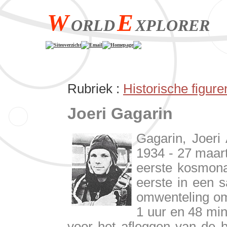
W
E
ORLD
XPLORER
Siteoverzicht
Email
Homepage
Rubriek :
Historische figure
Joeri Gagarin
Gagarin, Joeri 
1934 - 27 maart
eerste kosmona
eerste in een s
omwenteling om
1 uur en 48 mi
voor het afleggen van de 