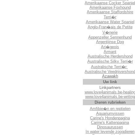
Amerikaanse Cocker Spanie
Amerikaanse Foxhound
Amerikaanse Staffordshire
Terri�r
Amerikaanse Water Spaniel
Anglo-Fran�ais de Petite
V�nerie
Appenzeller Sennenhund
Argentijnse Dog
Ari�geois
Armant
Australische Herdershond
Australische Silky Terri�r
Australische Terri�r
Australische Veedrijvershon
Azawakh
Uw link
Linkpartners
www.love4animals.be-healin
www.love4animals.be-writing
Dieren rubrieken
Amfibie�n en reptielen
Aquariumvissen
Carine's Hondenpagina
Carine's Kattenpagina
Dinosaurussen
In water levende zoogdieren