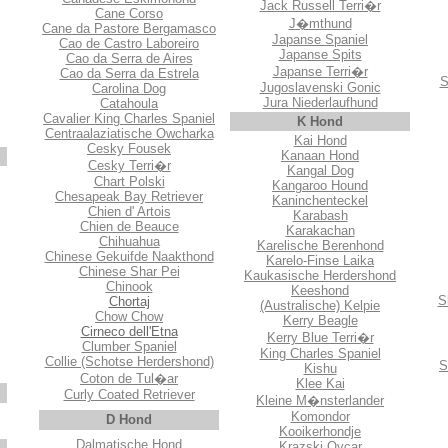
Jack Russell Terri�r
Cane Corso
J�mthund
Cane da Pastore Bergamasco
Japanse Spaniel
Cao de Castro Laboreiro
Japanse Spits
Cao da Serra de Aires
Japanse Terri�r
Cao da Serra da Estrela
S
Jugoslavenski Gonic
Carolina Dog
Jura Niederlaufhund
Catahoula
Cavalier King Charles Spaniel
K Hond
Centraalaziatische Owcharka
Kai Hond
Cesky Fousek
Kanaan Hond
Cesky Terri�r
Kangal Dog
Chart Polski
Kangaroo Hound
Chesapeak Bay Retriever
Kaninchenteckel
Chien d' Artois
Karabash
Chien de Beauce
Karakachan
Chihuahua
Karelische Berenhond
Chinese Gekuifde Naakthond
Karelo-Finse Laika
Chinese Shar Pei
Kaukasische Herdershond
Chinook
Keeshond
S
Chortaj
(Australische) Kelpie
Chow Chow
Kerry Beagle
Cirneco dell'Etna
Kerry Blue Terri�r
Clumber Spaniel
King Charles Spaniel
Collie (Schotse Herdershond)
S
Kishu
Coton de Tul�ar
Klee Kai
Curly Coated Retriever
Kleine M�nsterlander
Komondor
D Hond
Kooikerhondje
Dalmatische Hond
Krazski Ovcar