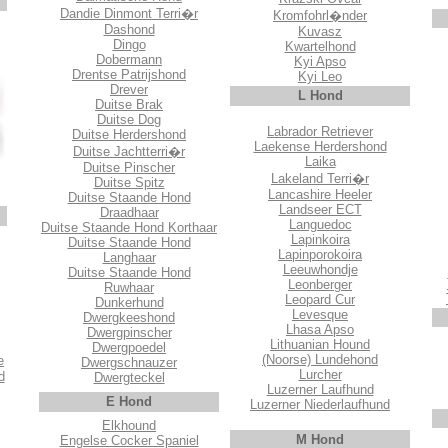
Dandie Dinmont Terri�r
Kromfohrl�nder
Dashond
Kuvasz
Dingo
Kwartelhond
Dobermann
Kyi Apso
Drentse Patrijshond
Kyi Leo
Drever
L Hond
Duitse Brak
Duitse Dog
Labrador Retriever
Duitse Herdershond
Laekense Herdershond
Duitse Jachtterri�r
Laika
Duitse Pinscher
Lakeland Terri�r
Duitse Spitz
Lancashire Heeler
Duitse Staande Hond
Landseer ECT
Draadhaar
Languedoc
Duitse Staande Hond Korthaar
Lapinkoira
Duitse Staande Hond
Lapinporokoira
Langhaar
Leeuwhondje
Duitse Staande Hond
Leonberger
Ruwhaar
Leopard Cur
Dunkerhund
Levesque
Dwergkeeshond
Lhasa Apso
Dwergpinscher
Lithuanian Hound
Dwergpoedel
(Noorse) Lundehond
e
Dwergschnauzer
Lurcher
d
Dwergteckel
Luzerner Laufhund
E Hond
Luzerner Niederlaufhund
Elkhound
M Hond
Engelse Cocker Spaniel