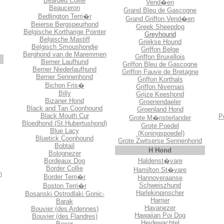
Bearded Collie
Vend�en
Beauceron
Grand Bleu de Gascogne
Bedlington Terri�r
Grand Griffon Vend�en
Beierse Bergspeurhond
Greek Sheepdog
Belgische Kortharige Pointer
Greyhound
Belgische Mastiff
Griekse Hound
Belgisch Smoushondje
Griffon Belge
Berghond van de Maremmen
Griffon Bruxellois
Berner Laufhund
Griffon Bleu de Gascogne
Berner Niederlaufhund
Griffon Fauve de Bretagne
Berner Sennenhond
Griffon Korthals
Bichon Fris�
Griffon Nivernais
Billy
Grijze Keeshond
Bizaner Hond
Groenendaeler
Black and Tan Coonhound
Groenland Hond
Black Mouth Cur
P
Grote M�nsterlander
Bloedhond (St.Hubertushond)
Grote Poedel
Blue Lacy
(Koningspoedel)
Bluetick Coonhound
Grote Zwitserse Sennenhond
Bobtail
H Hond
Bolognezer
Bordeaux Dog
Haldenst�vare
Border Collie
Hamilton St�vare
h
Border Terri�r
Hannoveraanse
Schweiszhund
Boston Terri�r
Harlekinpinscher
Bosanski Ostrodlaki Gonic-
Harrier
Barak
Havanezer
Bouvier (des Ardennes)
Hawaiian Poi Dog
Bouvier
(des Flandres)
Heidewachtel
Boxer