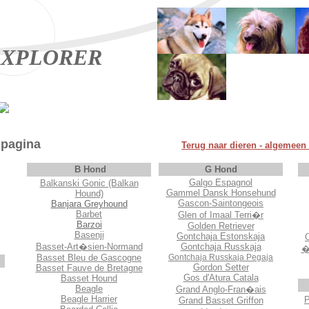
XPLORER
ndenpagina
Terug naar
dieren - algemeen
B Hond
G Hond
Galgo Espagnol
Balkanski Gonic (Balkan
Gammel Dansk Honsehund
Hound)
Gascon-Saintongeois
Banjara Greyhound
Barbet
Glen of Imaal Terri�r
Barzoi
Golden Retriever
Basenji
Gontchaja Estonskaja
Basset-Art�sien-Normand
Gontchaja Russkaja
�
Basset Bleu de Gascogne
Gontchaja Russkaja Pegaja
Gordon Setter
Basset Fauve de Bretagne
Gos d'Atura Catala
Basset Hound
Beagle
Grand Anglo-Fran�ais
Beagle Harrier
P
Grand Basset Griffon