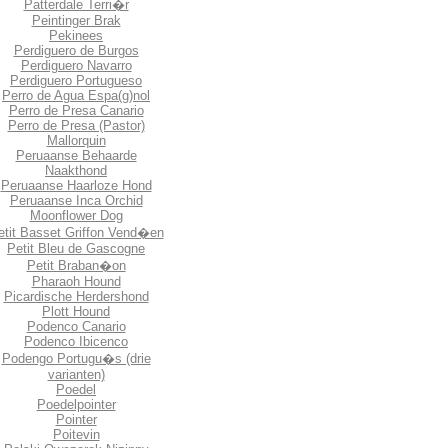
Patterdale Terri�r
Peintinger Brak
Pekinees
Perdiguero de Burgos
Perdiguero Navarro
Perdiguero Portugueso
Perro de Agua Espa(g)nol
Perro de Presa Canario
Perro de Presa (Pastor)
Mallorquin
Peruaanse Behaarde
Naakthond
Peruaanse Haarloze Hond
Peruaanse Inca Orchid
Moonflower Dog
etit Basset Griffon Vend�en
Petit Bleu de Gascogne
Petit Braban�on
Pharaoh Hound
Picardische Herdershond
Plott Hound
Podenco Canario
Podenco Ibicenco
Podengo Portugu�s (drie
varianten)
Poedel
Poedelpointer
Pointer
Poitevin