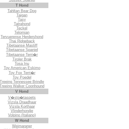
T Hond
Tahltan Bear Dog
Taigan
Tasy
Tatrahond
Teckel
Telomian
Tervuerense Herdershond
Thai Ridgeback
Tibetaanse Mastiff
Tibetaanse Spaniel
Tibetaanse Terri�r
Tiroler Brak
Tosa Inu
Toy American Eskimo
Toy Fox Terri�r
Toy Poedel
Treeing Tennessee Brindle
Treeing Walker Coonhound
V Hond
V�stg�taspets
Vizsla Draadhaar
Vizsla Korthaar
Vlinderhondje
Volpino (Italiano)
W Hond
Weimaraner