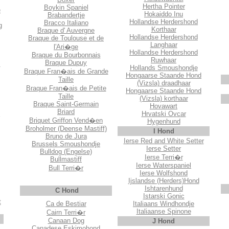
Hertha Pointer
Boykin Spaniel
e
Hokaiddo Inu
Brabandertje
Hollandse Herdershond
Bracco Italiano
g
Korthaar
Braque d' Auvergne
Hollandse Herdershond
Braque de Toulouse et de
Langhaar
l'Ari�ge
Hollandse Herdershond
Braque du Bourbonnais
Ruwhaar
Braque Dupuy
s
Hollands Smoushondje
Braque Fran�ais de Grande
Hongaarse Staande Hond
Taille
(Vizsla) draadhaar
Braque Fran�ais de Petite
Hongaarse Staande Hond
Taille
(Vizsla) korthaar
Braque Saint-Germain
Hovawart
Briard
Hrvatski Ovcar
Briquet Griffon Vend�en
Hygenhund
Broholmer (Deense Mastiff)
I Hond
Bruno de Jura
Ierse Red and White Setter
Brussels Smoushondje
Ierse Setter
Bulldog (Engelse)
Ierse Terri�r
Bullmastiff
Ierse Waterspaniel
Bull Terri�r
Ierse Wolfshond
Ijslandse (Herders)Hond
Ishtarenhund
C Hond
Istarski Gonic
t
Ca de Bestiar
Italiaans Windhondje
Italiaanse Spinone
Cairn Terri�r
Canaan Dog
J Hond
Canadese Eskimohond