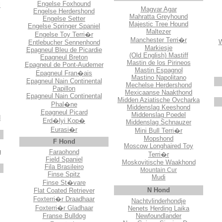
Engelse Foxhound
l
Magyar Agar
Engelse Herdershond
Mahratta Greyhound
Engelse Setter
Majestic Tree Hound
Engelse Springer Spaniel
Maltezer
Engelse Toy Terri�r
Manchester Terri�r
W
Entlebucher Sennenhond
Markiesje
Epagneul Bleu de Picardie
(Old English) Mastiff
Epagneul Breton
Mastin de los Pirineos
Epagneul de Pont-Audemer
Mastin Espagnol
Epagneul Fran�ais
Mastino Napolitano
Epagneul Nain Continental
Mechelse Herdershond
Papillon
Mexicaanse Naakthond
Epagneul Nain Continental
Midden Aziatische Ovcharka
Phal�ne
Middenslag Keeshond
Epagneul Picard
Middenslag Poedel
d
Erd�lyi Kop�
Middenslag Schnauzer
Eurasi�r
Mini Bull Terri�r
Mopshond
F Hond
Moscow Longhaired Toy
g
Faraohond
Terri�r
Field Spaniel
Moskovitische Waakhond
Fila Brasileiro
Mountain Cur
Finse Spitz
Mudi
Finse St�vare
N Hond
Flat Coated Retriever
Foxterri�r Draadhaar
Nachtvlinderhondje
Foxterri�r Gladhaar
Nenets Herding Laika
Franse Bulldog
Newfoundlander