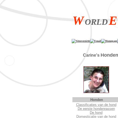
W
E
ORLD
Siteoverzicht
Email
Homepage
Ho
Carine's
Honden
Classificaties van de hond
De eerste hondenrassen
De hond
Domesticatie van de hond