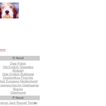
>>>
O Hond
Ogar Polski
Old English Sheepdog
(Bobtail)
Olde English Bulldogge
Oostenrijkse Pinscher
Oost Europese Herdershond
sterreischische Glatthaarige
Bracke
Otterhound
P Hond
arson Jack Russell Terri�r