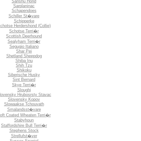
Sanshu Hond
Sarplaninac
Schapendoes
Schiller St�vare
Schipperke
chotse Herdershond (Collie)
Schotse Terri�r
Scottish Deerhound
Sealyham Terri�r
Segugio Italiano
Shar Pei
Shetland Sheepdog
Shiba Inu
Shih Tzu
Shikoku
Siberische Husky
Sint Bernard
Skye Terri�r
Sloughi
lovensky Hrubosrsty Stavac
Slovensky Kopov
Slowaakse Tchouvath
Smalandsst�vare
oft Coated Wheaten Terri�r
Stabyhoun
Staffordshire Bull Terri�r
Stephens Stock
Strellufst�ver
Sussex Spaniel