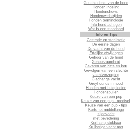
Geschiedenis van de hond
Honden indeling
Hondenshows
Hondenwedstrijden
Honden terminologie
Info hond-achtigen
Wat is een standaard
Info en Tips
Castratie en sterilisatie
De eerste dagen
De vacht van de hond
Erfelijke afwijkingen
Gehoor van de hond
Gehoorzaamheid
Gevaren van hitte en kou
Gevolgen van een slechte
vachtverzorging
Gladharige vacht
Greyhounds in nood
Honden met huidplooien
Hondenspullen
Keuze van een pup
Keuze van een pup - medisc
Keuze van een pup - tips
Korte tot middellange
zijdevacht
met bevedering
Kortharig stokhaar
Krulharige vacht met