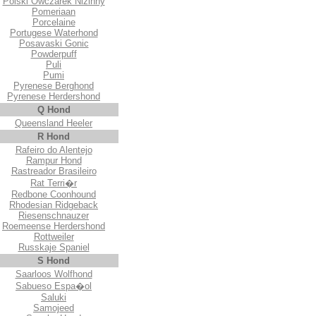
Polski Owczarek Nizinny
Pomeriaan
Porcelaine
Portugese Waterhond
Posavaski Gonic
Powderpuff
Puli
Pumi
Pyrenese Berghond
Pyrenese Herdershond
Q Hond
Queensland Heeler
R Hond
Rafeiro do Alentejo
Rampur Hond
Rastreador Brasileiro
Rat Terri�r
Redbone Coonhound
Rhodesian Ridgeback
Riesenschnauzer
Roemeense Herdershond
Rottweiler
Russkaje Spaniel
S Hond
Saarloos Wolfhond
Sabueso Espa�ol
Saluki
Samojeed