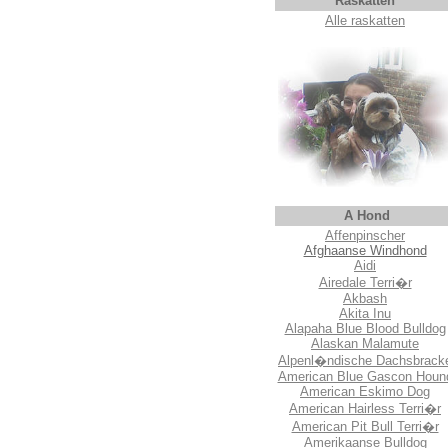
Raskatten
Alle raskatten
A Hond
Affenpinscher
Afghaanse Windhond
Aidi
Airedale Terri�r
Akbash
Akita Inu
Alapaha Blue Blood Bulldog
Alaskan Malamute
Alpenl�ndische Dachsbrack
American Blue Gascon Houn
American Eskimo Dog
American Hairless Terri�r
American Pit Bull Terri�r
Amerikaanse Bulldog