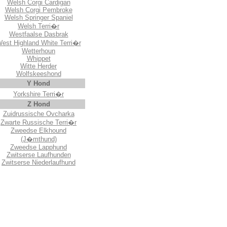
Welsh Corgi Cardigan
Welsh Corgi Pembroke
Welsh Springer Spaniel
Welsh Terri�r
Westfaalse Dasbrak
est Highland White Terri�r
Wetterhoun
Whippet
Witte Herder
Wolfskeeshond
Y Hond
Yorkshire Terri�r
Z Hond
Zuidrussische Ovcharka
Zwarte Russische Terri�r
Zweedse Elkhound
(J�mthund)
Zweedse Lapphund
Zwitserse Laufhunden
Zwitserse Niederlaufhund