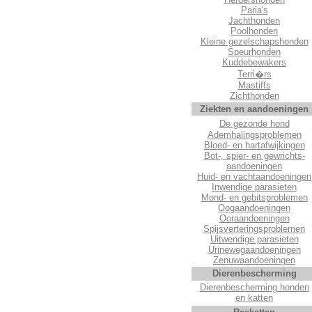
Paria's
Jachthonden
Poolhonden
Kleine gezelschapshonden
Speurhonden
Kuddebewakers
Terri�rs
Mastiffs
Zichthonden
Ziekten en aandoeningen
De gezonde hond
Ademhalingsproblemen
Bloed- en hartafwijkingen
Bot-, spier- en gewrichts-
aandoeningen
Huid- en vachtaandoeningen
Inwendige parasieten
Mond- en gebitsproblemen
Oogaandoeningen
Ooraandoeningen
Spijsverteringsproblemen
Uitwendige parasieten
Urinewegaandoeningen
Zenuwaandoeningen
Dierenbescherming
Dierenbescherming honden
en katten