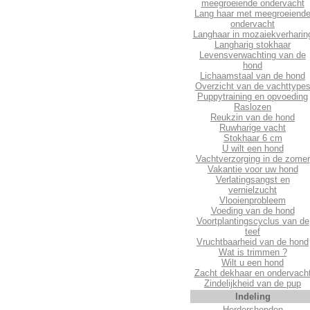
meegroeiende ondervacht
Lang haar met meegroeiend
ondervacht
Langhaar in mozaiekverharin
Langharig stokhaar
Levensverwachting van de
hond
Lichaamstaal van de hond
Overzicht van de vachttype
Puppytraining en opvoeding
Raslozen
Reukzin van de hond
Ruwharige vacht
Stokhaar 6 cm
U wilt een hond
Vachtverzorging in de zomer
Vakantie voor uw hond
Verlatingsangst en
vernielzucht
Vlooienprobleem
Voeding van de hond
Voortplantingscyclus van de
teef
Vruchtbaarheid van de hond
Wat is trimmen ?
Wilt u een hond
Zacht dekhaar en ondervach
Zindelijkheid van de pup
Indeling
Herdershonden