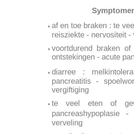
Symptomen
af en toe braken : te ve
reisziekte - nervositeit 
voortdurend braken of
ontstekingen - acute pancr
diarree : melkintoler
pancreatitis - spoelw
vergiftiging
te veel eten of gew
pancreashypoplasie -
verveling