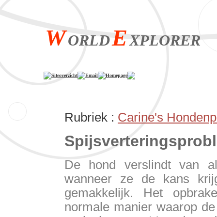
W
E
ORLD
XPLORER
Siteoverzicht
Email
Homepage
Rubriek :
Carine's Hondenp
Spijsvertering
De hond verslindt van al
wanneer ze de kans krij
gemakkelijk. Het opbra
normale manier waarop de 