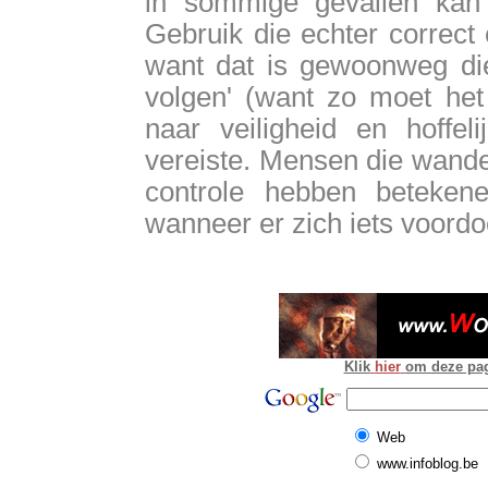
in sommige gevallen kan e
Gebruik die echter correct
want dat is gewoonweg die
volgen' (want zo moet het 
naar veiligheid en hoffel
vereiste. Mensen die wande
controle hebben beteke
wanneer er zich iets voordoet
Klik
hier
om deze pagi
Web
www.infoblog.be