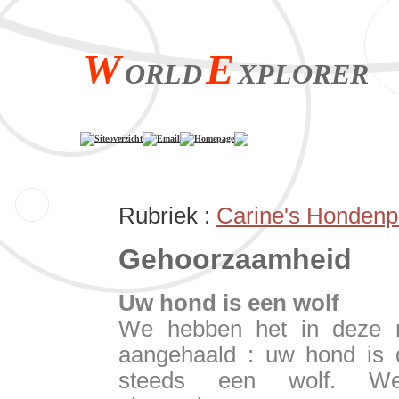
W
E
ORLD
XPLORER
Siteoverzicht
Email
Homepage
Rubriek :
Carine's Hondenp
Gehoorzaamheid
Uw hond is een wolf
We hebben het in deze ru
aangehaald : uw hond is di
steeds een wolf. Wel