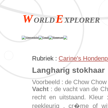
W
E
ORLD
XPLORER
Siteoverzicht
Email
Homepage
Rubriek :
Carine's Hondenp
Langharig s
Voorbeeld : de Chow Chow
Vacht
: de vacht van de Cho
recht en uitstaand. Kleur
reekleurig , cr�me of wi