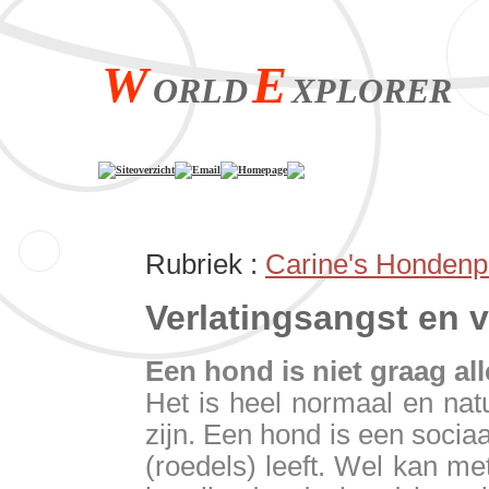
W
E
ORLD
XPLORER
Siteoverzicht
Email
Homepage
Rubriek :
Carine's Hondenp
Verlatingsangst e
Een hond is niet graag al
Het is heel normaal en natu
zijn. Een hond is een socia
(roedels) leeft. Wel kan m