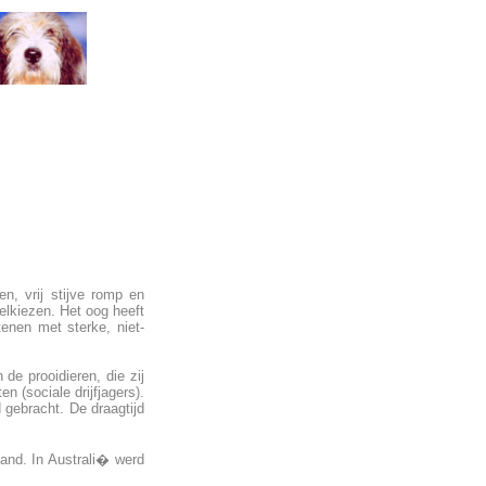
n, vrij stijve romp en
elkiezen. Het oog heeft
tenen met sterke, niet-
de prooidieren, die zij
n (sociale drijfjagers).
 gebracht. De draagtijd
and. In Australi� werd