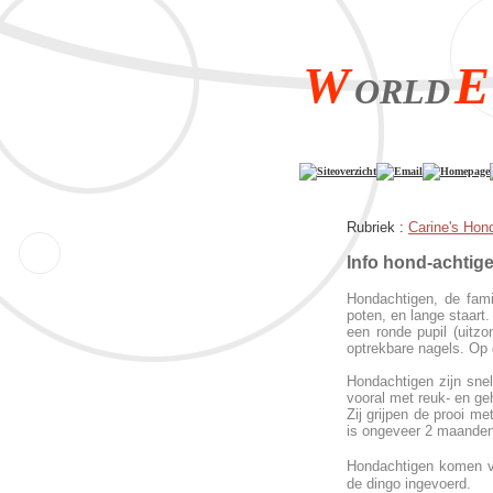
W
E
ORLD
Siteoverzicht
Email
Homepage
Rubriek :
Carine's Hon
Info hond-ach
Hondachtigen, de fami
poten, en lange staart
een ronde pupil (uitzo
optrekbare nagels. Op d
Hondachtigen zijn snel
vooral met reuk- en geh
Zij grijpen de prooi m
is ongeveer 2 maanden
Hondachtigen komen vo
de dingo ingevoerd.