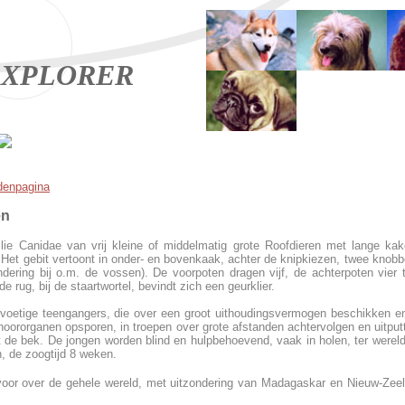
XPLORER
denpagina
tigen
lie Canidae van vrij kleine of middelmatig grote Roofdieren met lange kake
. Het gebit vertoont in onder- en bovenkaak, achter de knipkiezen, twee knobb
ndering bij o.m. de vossen). De voorpoten dragen vijf, de achterpoten vier 
e rug, bij de staartwortel, bevindt zich een geurklier.
voetige teengangers, die over een groot uithoudingsvermogen beschikken en 
oororganen opsporen, in troepen over grote afstanden achtervolgen en uitputte
et de bek. De jongen worden blind en hulpbehoevend, vaak in holen, ter wereld
, de zoogtijd 8 weken.
or over de gehele wereld, met uitzondering van Madagaskar en Nieuw-Zeel