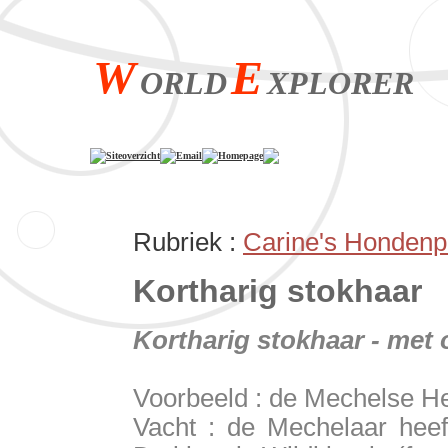
W
E
ORLD
XPLORER
Siteoverzicht
Email
Homepage
Rubriek :
Carine's Hondenp
Kortharig stokhaar
Kortharig stokhaar - met
Voorbeeld : de Mechelse H
Vacht : de Mechelaar heeft