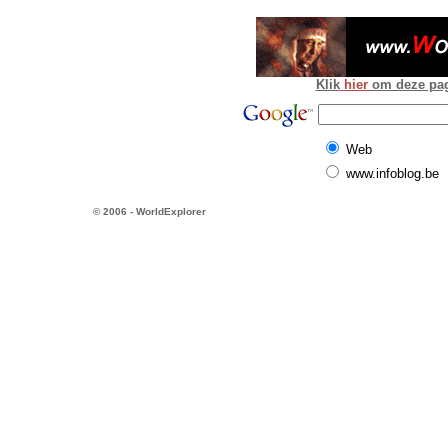
Klik
hier
om deze pagi
Web
www.infoblog.be
© 2006 - WorldExplorer