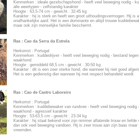
Kenmerken : ideale gezelschapshond - heeft veel beweging nodig - ku
alle weertypen - zelfstandig karakter
Hoogte : 63,5-74 cm - gewicht : 32-45 kg
Karakter : hij is sterk en heeft een groot uithoudingsvermogen. Hij is a
onafhankelijke aard. Het is een dominante en altijd trouwe kuddebewak
maar ook zijn menselijke familie beschermt.
Ras :
Cao da Serra da Estrela
Herkomst : Portugal
Kenmerken : kuddedrijver - heeft veel beweging nodig - bestand tegen
waakhond
Hoogte : gemiddeld 68,5 cm - gewicht : 30-50 kg
Karakter : dit is een zeer sterke hond, die wanneer hij niet goed afgeri
Het is een gedienstig dier wanneer hij met respect behandeld wordt.
Ras :
Cao de Castro Laboreiro
Herkomst : Portugal
Kenmerken : kuddebewaker van rundvee - heeft veel beweging nodig -
waakhond - agressief karakter
Hoogte : 53-63,5 cm - gewicht : 23-34 kg
Karakter : hij staat bekend voor zijn nimmer aflatende trouw en liefde v
dan ook veel beweging vandoen. Hij is zeer trouw aan zijn baas maar 
vreemden.