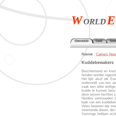
W
E
ORLD
Siteoverzicht
Email
Home
Rubriek :
Carine's Hon
Kuddebew
Beschermend en krach
honden worden ingezet 
Het lijkt alsof elk E
ondervindt van een aa
vaak een witte wollig
kudde te kunnen besch
deze rassen hechten zi
Herders vertrouwden z
taak van een kuddebe
Velen beweren dat men
innemende dieren, die 
Sommige hebben echter