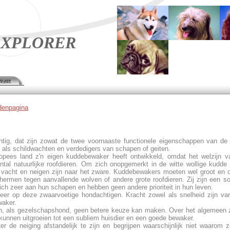
XPLORER
page
denpagina
akers
tig, dat zijn zowat de twee voornaaste functionele eigenschappen van d
als schildwachten en verdedigers van schapen of geiten.
uropees land z'n eigen kuddebewaker heeft ontwikkeld, omdat het welzijn 
ntal natuurlijke roofdieren. Om zich onopgemerkt in de witte wollige kudde
e vacht en neigen zijn naar het zware. Kuddebewakers moeten wel groot en 
ermen tegen aanvallende wolven of andere grote roofdieren. Zij zijn een so
ch zeer aan hun schapen en hebben geen andere prioriteit in hun leven.
eer op deze zwaarvoetige hondachtigen. Kracht zowel als snelheid zijn van
waker.
, als gezelschapshond, geen betere keuze kan maken. Over het algemeen zi
kunnen uitgroeien tot een subliem huisdier en een goede bewaker.
 de neiging afstandelijk te zijn en begrijpen waarschijnlijk niet waarom