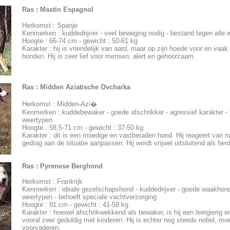
Ras :
Mastin Espagnol
Herkomst : Spanje
Kenmerken : kuddedrijver - veel beweging nodig - bestand tegen alle
Hoogte : 66-74 cm - gewicht : 50-61 kg
Karakter : hij is vriendelijk van aard, maar op zijn hoede voor en vaa
honden. Hij is zeer lief voor mensen, alert en gehoorzaam.
Ras :
Midden Aziatische Ovcharka
Herkomst : Midden-Azi�
Kenmerken : kuddebewaker - goede afschrikker - agressief karakter - 
weertypen
Hoogte : 58,5-71 cm - gewicht : 37-50 kg
Karakter : dit is een moedige en vastberaden hond. Hij reageert van na
gedrag aan de situatie aanpassen. Hij wordt vrijwel uitsluitend als herd
Ras :
Pyrenese Berghond
Herkomst : Frankrijk
Kenmerken : ideale gezelschapshond - kuddedrijver - goede waakhond
weertypen - behoeft speciale vachtverzorging
Hoogte : 81 cm - gewicht : 41-59 kg
Karakter : hoewel afschrikwekkend als bewaker, is hij een leergierig e
vooral zeer geduldig met kinderen. Hij is echter nog steeds nobel, moe
voorvaderen.