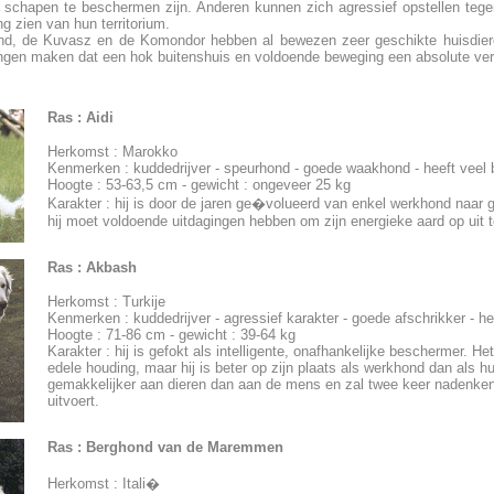
schapen te beschermen zijn. Anderen kunnen zich agressief opstellen te
ng zien van hun territorium.
d, de Kuvasz en de Komondor hebben al bewezen zeer geschikte huisdieren
ngen maken dat een hok buitenshuis en voldoende beweging een absolute vere
Ras :
Aidi
Herkomst : Marokko
Kenmerken : kuddedrijver - speurhond - goede waakhond - heeft veel
Hoogte : 53-63,5 cm - gewicht : ongeveer 25 kg
Karakter : hij is door de jaren ge�volueerd van enkel werkhond naar g
hij moet voldoende uitdagingen hebben om zijn energieke aard op uit t
Ras :
Akbash
Herkomst : Turkije
Kenmerken : kuddedrijver - agressief karakter - goede afschrikker - h
Hoogte : 71-86 cm - gewicht : 39-64 kg
Karakter : hij is gefokt als intelligente, onafhankelijke beschermer. 
edele houding, maar hij is beter op zijn plaats als werkhond dan als hu
gemakkelijker aan dieren dan aan de mens en zal twee keer nadenken 
uitvoert.
Ras :
Berghond van de Maremmen
Herkomst : Itali�