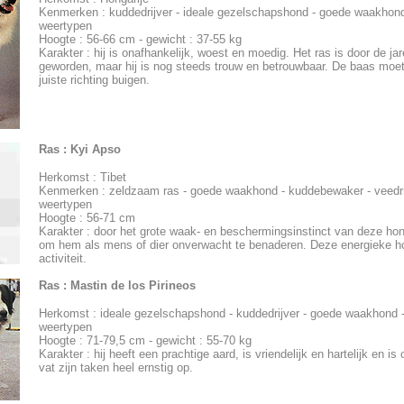
Kenmerken : kuddedrijver - ideale gezelschapshond - goede waakhond
weertypen
Hoogte : 56-66 cm - gewicht : 37-55 kg
Karakter : hij is onafhankelijk, woest en moedig. Het ras is door de ja
geworden, maar hij is nog steeds trouw en betrouwbaar. De baas moet 
juiste richting buigen.
Ras :
Kyi Apso
Herkomst : Tibet
Kenmerken : zeldzaam ras - goede waakhond - kuddebewaker - veedrij
weertypen
Hoogte : 56-71 cm
Karakter : door het grote waak- en beschermingsinstinct van deze ho
om hem als mens of dier onverwacht te benaderen. Deze energieke h
activiteit.
Ras :
Mastin de los Pirineos
Herkomst : ideale gezelschapshond - kuddedrijver - goede waakhond -
weertypen
Hoogte : 71-79,5 cm - gewicht : 55-70 kg
Karakter : hij heeft een prachtige aard, is vriendelijk en hartelijk en i
vat zijn taken heel ernstig op.