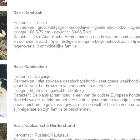
Ras :
Karabash
Herkomst : Turkije
Kenmerken : groot wild jager - kuddedrijver - goede afschrikker - agres
Hoogte : 68,5-79 cm - gewicht : 39-68,5 kg
Karakter : deze Anatolische Herdershond is een bekwame hond in zijn
en dominante aard. Hij is intelligent en opmerkelijk behoedzaam. Hij i
tegenover zijn onmiddellijke familie.
Ras :
Karakachan
Herkomst : Bulgarije
Kenmerken : niet zo ideale gezelschapshond - zeer goede waakhond -
geschikt voor het bewaken van schapen en ander vee.
Hoogte : 60-75 cm - gewicht : 30-55 kg
Karakter : De Karakachan hond is een van de oudste Europese honde
Kuddebewaker, gefokt om het vee en de eigendommen van zijn eigena
aarzelt niet om in geval van gevaar met een wolf of beer te vechten 
zijn eigenaar en zijn familie te beschermen.
Ras :
Kaukasische Herdershond
Herkomst : Rusland/Kaukasus
Kenmerken : kuddedrijver - heeft veel beweging nodig - goede afschrikk