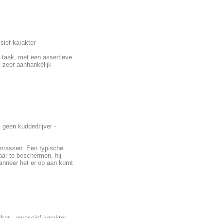
sief karakter
 taak, met een assertieve
s zeer aanhankelijk
 geen kuddedrijver -
nrassen. Een typische
ar te beschermen, hij
wanneer het er op aan komt
er - agressief karakter -