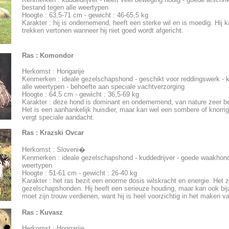
bestand tegen alle weertypen
Hoogte : 63,5-71 cm - gewicht : 46-65,5 kg
Karakter : hij is ondernemend, heeft een sterke wil en is moedig. Hij
trekken vertonen wanneer hij niet goed wordt afgericht.
Ras :
Komondor
Herkomst : Hongarije
Kenmerken : ideale gezelschapshond - geschikt voor reddingswerk - k
alle weertypen - behoefte aan speciale vachtverzorging
Hoogte : 64,5 cm - gewicht : 36,5-69 kg
Karakter : deze hond is dominant en ondernemend, van nature zeer
Het is een aanhankelijk huisdier, maar kan wel een sombere of knorri
vergt speciale aandacht.
Ras :
Krazski Ovcar
Herkomst : Sloveni�
Kenmerken : ideale gezelschapshond - kuddedrijver - goede waakhond
weertypen
Hoogte : 51-61 cm - gewicht : 26-40 kg
Karakter : het ras bezit een enorme dosis wilskracht en energie. Het zi
gezelschapshonden. Hij heeft een serieuze houding, maar kan ook bij
moet zijn trouw verdienen, want hij is heel voorzichtig in het maken v
Ras :
Kuvasz
Herkomst : Hongarije