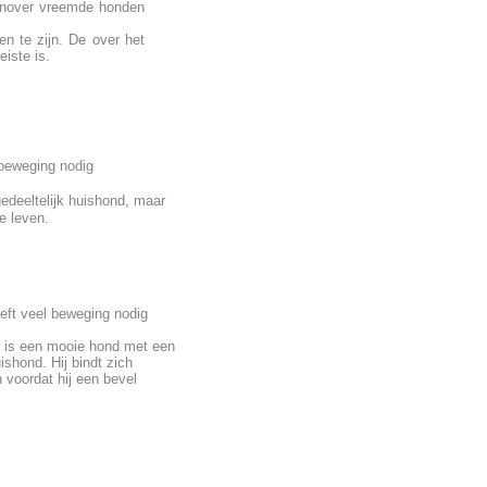
genover vreemde honden
 te zijn. De over het
iste is.
 beweging nodig
edeeltelijk huishond, maar
e leven.
eeft veel beweging nodig
Het is een mooie hond met een
ishond. Hij bindt zich
voordat hij een bevel