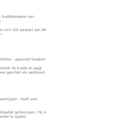
r - kuddebewaker van
n
en zich vlot aanpast aan elk
n.
rikker - agressief karakter
steeds de kudde en jaagt
leen geschikt als werkhond.
weertypen - heeft veel
erbaarlijk gehoorzaam. Hij is
herder te spelen.