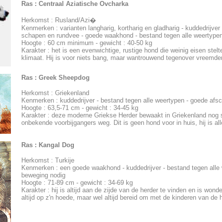
Ras :
Centraal Aziatische Ovcharka
Herkomst : Rusland/Azi�
Kenmerken : varianten langharig, kortharig en gladharig - kuddedrijve
schapen en rundvee - goede waakhond - bestand tegen alle weertype
Hoogte : 60 cm minimum - gewicht : 40-50 kg
Karakter : het is een evenwichtige, rustige hond die weinig eisen stelt
klimaat. Hij is voor niets bang, maar wantrouwend tegenover vreemde
Ras :
Greek Sheepdog
Herkomst : Griekenland
Kenmerken : kuddedrijver - bestand tegen alle weertypen - goede afsch
Hoogte : 63,5-71 cm - gewicht : 34-45 kg
Karakter : deze moderne Griekse Herder bewaakt in Griekenland nog 
onbekende voorbijgangers weg. Dit is geen hond voor in huis, hij is al
Ras :
Kangal Dog
Herkomst : Turkije
Kenmerken : een goede waakhond - kuddedrijver - bestand tegen alle 
beweging nodig
Hoogte : 71-89 cm - gewicht : 34-69 kg
Karakter : hij is altijd aan de zijde van de herder te vinden en is wond
altijd op z'n hoede, maar wel altijd bereid om met de kinderen van de 