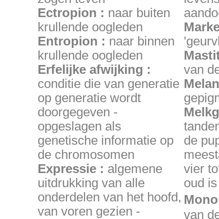
Ectropion :
naar buiten
aando
krullende oogleden
Marke
Entropion :
naar binnen
'geurv
krullende oogleden
Mastit
Erfelijke afwijking :
van de
conditie die van generatie
Mela
op generatie wordt
gepig
doorgegeven -
Melkg
opgeslagen als
tanden
genetische informatie op
de pup
de chromosomen
meesta
Expressie :
algemene
vier t
uitdrukking van alle
oud is
onderdelen van het hoofd,
Monor
van voren gezien -
van de