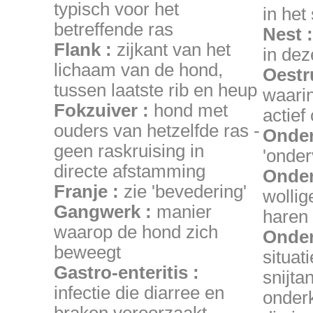
typisch voor het
in het
betreffende ras
Nest :
Flank :
zijkant van het
in dez
lichaam van de hond,
Oestr
tussen laatste rib en heup
waarin
Fokzuiver :
hond met
actief 
ouders van hetzelfde ras -
Onder
geen raskruising in
'onder
directe afstamming
Onder
Franje :
zie 'bevedering'
wollig
Gangwerk :
manier
haren 
waarop de hond zich
Onder
beweegt
situat
Gastro-enteritis :
snijta
infectie die diarree en
onderk