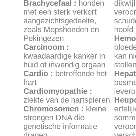
Brachycefaal :
honden
dikwij
met een sterk verkort
veroor
aangezichtsgedeelte,
schud
zoals Mopshonden en
hoofd
Pekingezen
Hemofi
Carcinoom :
bloede
kwaadaardige kanker in
kan ni
huid of inwendig orgaan
stolle
Cardio :
betreffende het
Hepati
hart
besmet
Cardiomyopathie :
levero
ziekte van de hartspieren
Heupd
Chromosomen :
kleine
erfelij
strengen DNA die
sommi
genetische informatie
veroo
dragen
versch