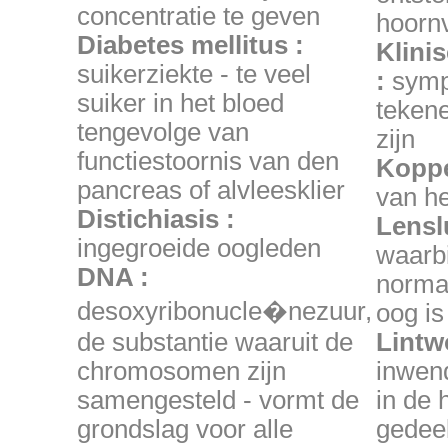
concentratie te geven
hoornv
Diabetes mellitus :
Klini
suikerziekte - te veel
:
symp
suiker in het bloed
tekene
tengevolge van
zijn
functiestoornis van den
Koppe
pancreas of alvleesklier
van he
Distichiasis :
Lensl
ingegroeide oogleden
waarbi
DNA :
normal
desoxyribonucle�nezuur,
oog is
de substantie waaruit de
Lintw
chromosomen zijn
inwend
samengesteld - vormt de
in de 
grondslag voor alle
gedeel