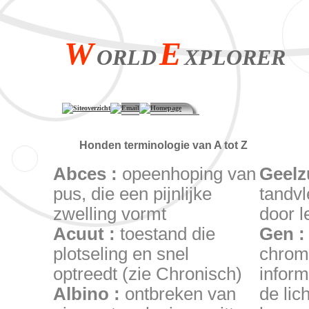
W
E
ORLD
XPLORER
Siteoverzicht
Email
Homepage
Honden terminologie van A tot Z
Abces :
opeenhoping van
Geelz
pus, die een pijnlijke
tandvl
zwelling vormt
door l
Acuut :
toestand die
Gen 
plotseling en snel
chrom
optreedt (zie Chronisch)
inform
Albino :
ontbreken van
de lic