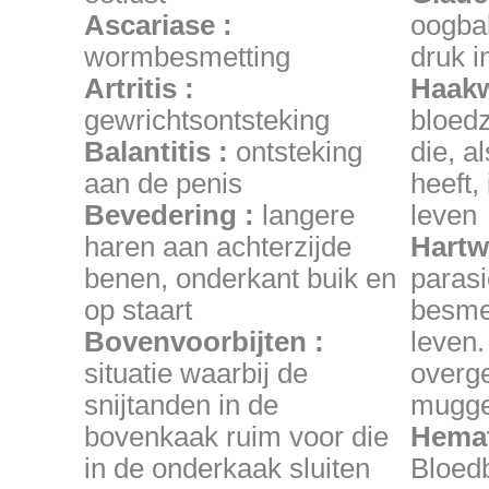
Ascariase :
oogba
wormbesmetting
druk i
Artritis :
Haak
gewrichtsontsteking
bloed
Balantitis :
ontsteking
die, a
aan de penis
heeft,
Bevedering :
langere
leven
haren aan achterzijde
Hartw
benen, onderkant buik en
parasi
op staart
besmet
Bovenvoorbijten :
leven.
situatie waarbij de
overg
snijtanden in de
mugg
bovenkaak ruim voor die
Hema
in de onderkaak sluiten
Bloedb