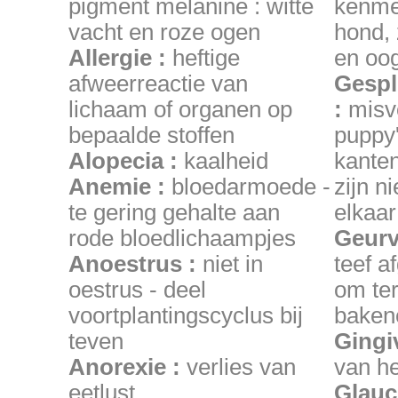
pigment melanine : witte
kenme
vacht en roze ogen
hond, 
Allergie :
heftige
en oo
afweerreactie van
Gespl
lichaam of organen op
:
misv
bepaalde stoffen
puppy'
Alopecia :
kaalheid
kante
Anemie :
bloedarmoede -
zijn n
te gering gehalte aan
elkaar
rode bloedlichaampjes
Geurv
Anoestrus :
niet in
teef a
oestrus - deel
om ter
voortplantingscyclus bij
baken
teven
Gingiv
Anorexie :
verlies van
van he
eetlust
Glauc