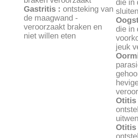
braken veroorzaakt
die in
Gastritis :
ontsteking van
sluite
de maagwand -
Oogst
veroorzaakt braken en
die in
niet willen eten
voork
jeuk 
Oormi
parasi
gehoo
hevige 
veroo
Otitis
ontste
uitwen
Otitis
ontste