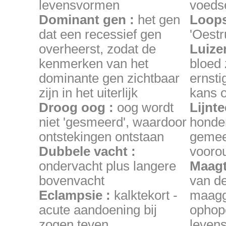
levensvormen
voeds
Dominant gen :
het gen
Loops
dat een recessief gen
'Oestr
overheerst, zodat de
Luize
kenmerken van het
bloed 
dominante gen zichtbaar
ernsti
zijn in het uiterlijk
kans 
Droog oog :
oog wordt
Lijnte
niet 'gesmeerd', waardoor
honde
ontstekingen ontstaan
gemee
Dubbele vacht :
vooro
ondervacht plus langere
Maagt
bovenvacht
van d
Eclampsie :
kalktekort -
maagg
acute aandoening bij
ophop
zogen teven
levens