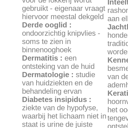
voor de fokkerij wordt
Inteel
gebruikt - eigenaar vraagt
rashon
hiervoor meestal dekgeld
aan el
Derde ooglid :
Jacht
ondoorzichtig knipvlies -
honde
soms te zien in
traditi
binnenooghoek
worde
Dermatitis :
een
Kenne
ontsteking van de huid
besmet
Dermatologie :
studie
van d
van huidziekten en de
ademh
behandeling ervan
Kerati
Diabetes insipidus :
hoornv
ziekte van de hypofyse,
het oo
waarbij het lichaam niet in
tenge
staat is urine de juiste
ontste