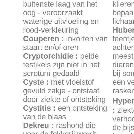
buitenste laag van het
kliere
oog - veroorzaakt
bepaa
waterige uitvloeiing en
lichaa
rood-verkleuring
Huber
Couperen :
inkorten van
teentj
staart en/of oren
achter
Cryptorchidie :
beide
meesta
testikels zijn niet in het
dieren
scrotum gedaald
bij s
Cyste :
met vloeistof
een ve
gevuld zakje - ontstaat
raske
door ziekte of ontsteking
Hyper
Cystitis :
een ontsteking
:
ziekt
van de blaas
verho
Dekreu :
rashond die
de bijs