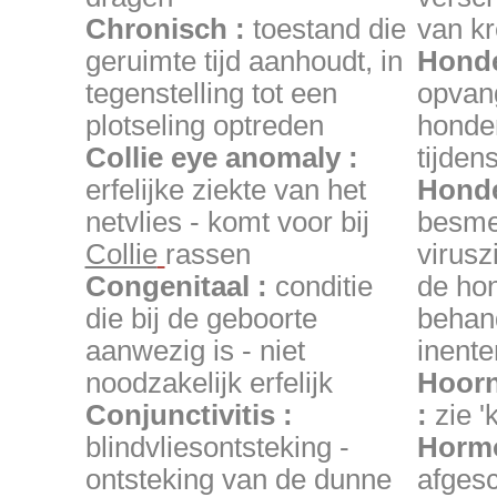
Chronisch :
toestand die
van kr
geruimte tijd aanhoudt, in
Honde
tegenstelling tot een
opvan
plotseling optreden
honden
Collie eye anomaly :
tijden
erfelijke ziekte van het
Honde
netvlies - komt voor bij
besmet
Collie
rassen
viruszi
Congenitaal :
conditie
de hon
die bij de geboorte
behand
aanwezig is - niet
inente
noodzakelijk erfelijk
Hoorn
Conjunctivitis :
:
zie 'k
blindvliesontsteking -
Horm
ontsteking van de dunne
afges