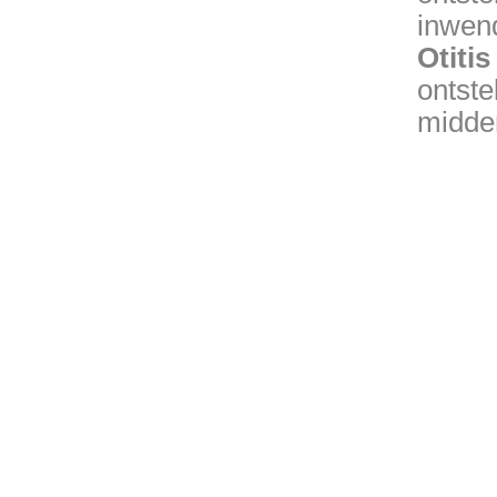
inwen
Otitis
ontste
midde