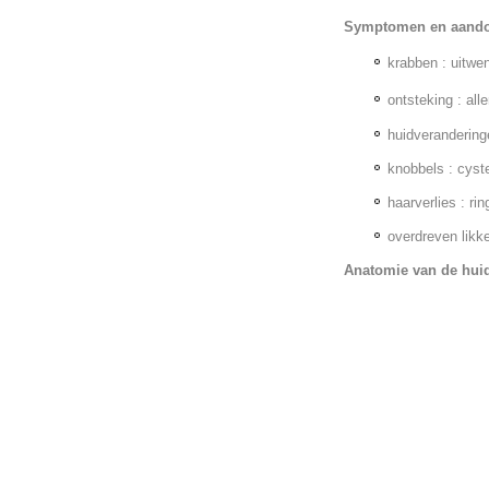
Symptomen en aand
krabben : uitwe
ontsteking : al
huidveranderinge
knobbels : cyst
haarverlies : ri
overdreven likke
Anatomie van de hui