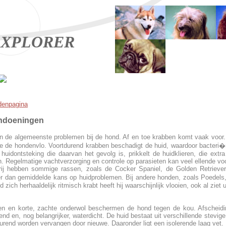
XPLORER
denpagina
chtaandoeningen
zijn de algemeenste problemen bij de hond. Af en toe krabben komt vaak voor
e de hondenvlo. Voortdurend krabben beschadigt de huid, waardoor bacteri�
huidontsteking die daarvan het gevolg is, prikkelt de huidklieren, die ext
n. Regelmatige vachtverzorging en controle op parasieten kan veel ellende v
erij hebben sommige rassen, zoals de Cocker Spaniel, de Golden Retrieve
r dan gemiddelde kans op huidproblemen. Bij andere honden, zoals Poedels
zich herhaaldelijk ritmisch krabt heeft hij waarschijnlijk vlooien, ook al ziet u
en en korte, zachte onderwol beschermen de hond tegen de kou. Afscheidin
nd en, nog belangrijker, waterdicht. De huid bestaat uit verschillende stevige
urend worden vervangen door nieuwe. Daaronder ligt een isolerende laag vet.