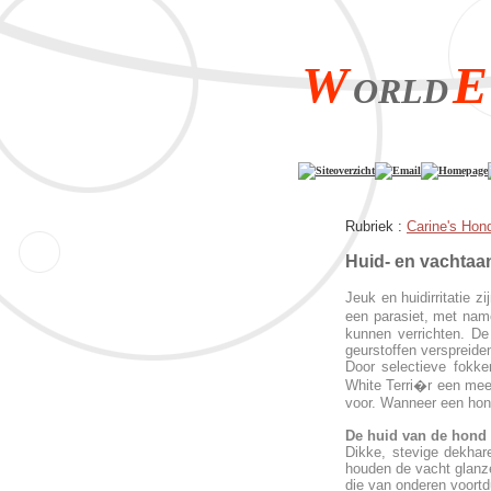
W
E
ORLD
Siteoverzicht
Email
Homepage
Rubriek :
Carine's Hon
Huid- en va
Jeuk en huidirritatie 
een parasiet, met nam
kunnen verrichten. De 
geurstoffen verspreide
Door selectieve fokk
White Terri�r een mee
voor. Wanneer een hond 
De huid van de hond
Dikke, stevige dekhar
houden de vacht glanze
die van onderen voortd