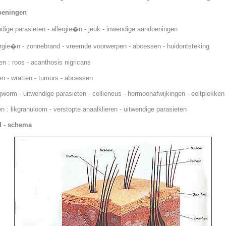
oeningen
ndige parasieten - allergie�n - jeuk - inwendige aandoeningen
lergie�n - zonnebrand - vreemde voorwerpen - abcessen - huidontsteking
n : roos - acanthosis nigricans
en - wratten - tumors - abcessen
ngworm - uitwendige parasieten - collieneus - hormoonafwijkingen - eeltplekken
n : likgranuloom - verstopte anaalklieren - uitwendige parasieten
d - schema