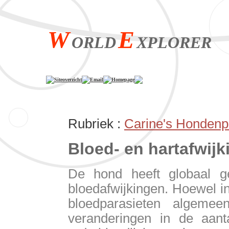
W
E
ORLD
XPLORER
Siteoverzicht
Email
Homepage
Rubriek :
Carine's Hondenp
Bloed- en har
De hond heeft globaal ge
bloedafwijkingen. Hoewel i
bloedparasieten algeme
veranderingen in de aant