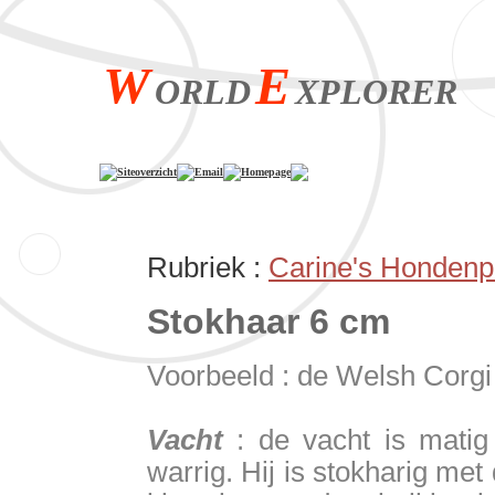
W
E
ORLD
XPLORER
Siteoverzicht
Email
Homepage
Rubriek :
Carine's Hondenp
Stokhaar 6 
Voorbeeld : de Welsh Corgi
Vacht
: de vacht is matig 
warrig. Hij is stokharig me