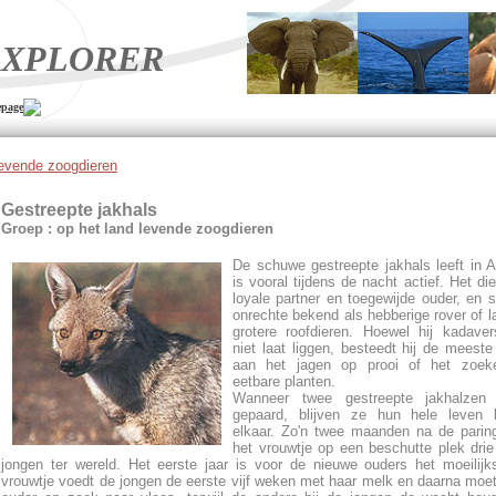
XPLORER
page
levende zoogdieren
Gestreepte jakhals
Groep : op het land levende zoogdieren
De schuwe gestreepte jakhals leeft in A
is vooral tijdens de nacht actief. Het die
loyale partner en toegewijde ouder, en s
onrechte bekend als hebberige rover of l
grotere roofdieren. Hoewel hij kadave
niet laat liggen, besteedt hij de meeste
aan het jagen op prooi of het zoek
eetbare planten.
Wanneer twee gestreepte jakhalzen
gepaard, blijven ze hun hele leven l
elkaar. Zo'n twee maanden na de parin
het vrouwtje op een beschutte plek drie
jongen ter wereld. Het eerste jaar is voor de nieuwe ouders het moeilijk
vrouwtje voedt de jongen de eerste vijf weken met haar melk en daarna moe