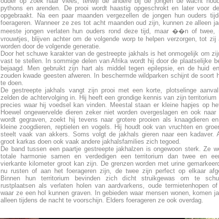
ouder op zoek naar vlees, terwijl de andere bij de jongen de wacht hou
pythons en arenden. De prooi wordt haastig opgeschrokt en later voor d
opgebraakt. Na een paar maanden vergezellen de jongen hun ouders tijd
foerageren. Wanneer ze zes tot acht maanden oud zijn, kunnen ze alleen j
meeste jongen verlaten hun ouders rond deze tijd, maar ��n of twee, 
vrouwtjes, blijven achter om de volgende worp te helpen verzorgen, tot zij 
worden door de volgende generatie.
Door het schuwe karakter van de gestreepte jakhals is het onmogelijk om zij
vast te stellen. In sommige delen van Afrika wordt hij door de plaatselijke b
bejaagd. Men gebruikt zijn hart als middel tegen epilepsie, en de huid e
zouden kwade geesten afweren. In beschermde wildparken schijnt de soort 
te doen.
De gestreepte jakhals vangt zijn prooi met een korte, plotselinge aanva
zelden de achtervolging in. Hij heeft een grondige kennis van zijn territorium
precies waar hij voedsel kan vinden. Meestal staan er kleine hapjes op h
Hoewel ongewervelde dieren zeker niet worden overgeslagen en ook naar
wordt gegraven, zoekt hij tevens naar grotere prooien als knaagdieren e
kleine zoogdieren, reptielen en vogels. Hij houdt ook van vruchten en groe
steelt vaak van akkers. Soms volgt de jakhals gieren naar een kadaver.
groot karkas doen ook vaak andere jakhalsfamilies zich tegoed.
De band tussen een paartje gestreepte jakhalzen is ongewoon sterk. Ze w
totale harmonie samen en verdedigen een territorium dan twee en ee
vierkante kilometer groot kan zijn. De grenzen worden met urine gemarkeer
nu rusten of aan het foerageren zijn, de twee zijn perfect op elkaar af
Binnen hun territorium bevinden zich dicht struikgewas om te schu
rustplaatsen als verlaten holen van aardvarkens, oude termietenhopen of
waar ze een hol kunnen graven. In gebieden waar mensen wonen, komen j
alleen tijdens de nacht te voorschijn. Elders foerageren ze ook overdag.