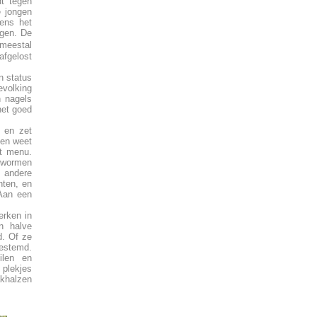
dt tegen
e jongen
ens het
agen. De
meestal
afgelost
n status
evolking
n nagels
het goed
l en zet
 en weet
et menu.
 wormen
n andere
nten, en
 Aan een
erken in
n halve
d. Of ze
gestemd.
ilen en
 plekjes
akhalzen