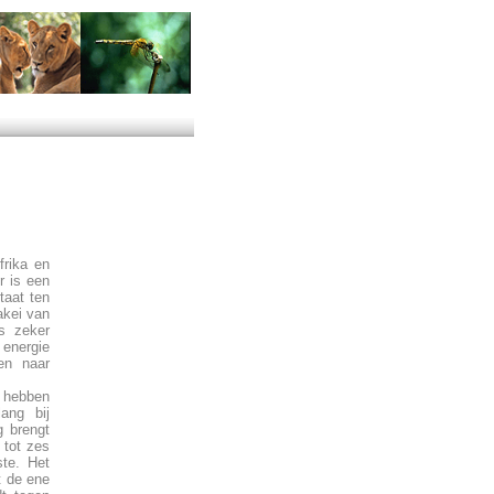
frika en
r is een
taat ten
akei van
rs zeker
 energie
en naar
 hebben
ang bij
g brengt
 tot zes
ste. Het
t de ene