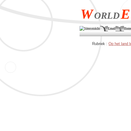
W
E
ORLD
Siteoverzicht
Email
Home
Rubriek :
Op het land 