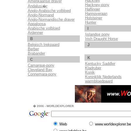
Hackney
Amerikaanse draver
Hackney-pony
Andalusi�r
Haflinger
Anglo-Arabische volbloed
Hannoveraan
Anglo-Normand
Holsteiner
Anglo-Normandische draver
Hunter
Appaloosa
Arabische volbloed
I
Ardenner
Ijslandse pony
B
Irish Draught Horse
Belgisch trekpaard
J
Berber
Brabander
K
C
Kentucky Saddler
Camargue-pony
Kladruber
Cleveland Bay
Konik
Connemara-pony
Koninklijk Nederlands
warmbloedpaard
� 2006 - WORLDEXPLORER
Web
www.worldexplorer.be