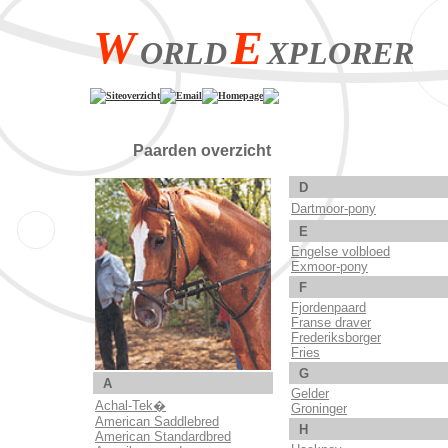
W
E
ORLD
XPLORER
Siteoverzicht
Email
Homepage
Paarden overzicht
D
Dartmoor-pony
E
Engelse volbloed
Exmoor-pony
F
Fjordenpaard
Franse draver
Frederiksborger
Fries
G
A
Gelder
Achal-Tek�
Groninger
American Saddlebred
H
American Standardbred