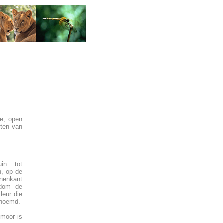
ge, open
sten van
uin tot
n, op de
nnenkant
ndom de
leur die
enoemd.
Exmoor is