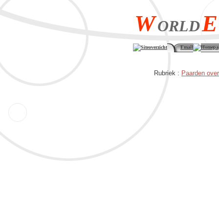
W
E
ORLD
Siteoverzicht
Email
Homepa
Rubriek :
Paarden over