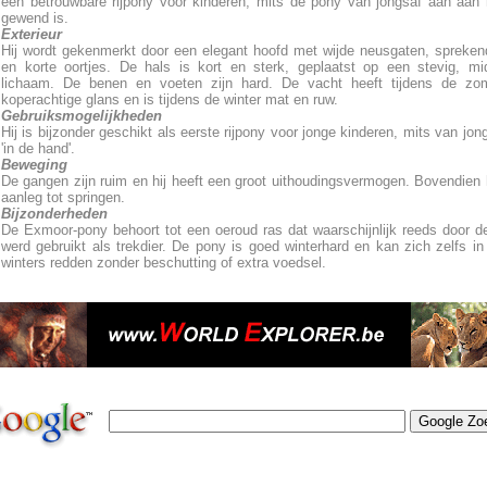
een betrouwbare rijpony voor kinderen, mits de pony van jongsaf aan aa
gewend is.
Exterieur
Hij wordt gekenmerkt door een elegant hoofd met wijde neusgaten, spreke
en korte oortjes. De hals is kort en sterk, geplaatst op een stevig, mi
lichaam. De benen en voeten zijn hard. De vacht heeft tijdens de zo
koperachtige glans en is tijdens de winter mat en ruw.
Gebruiksmogelijkheden
Hij is bijzonder geschikt als eerste rijpony voor jonge kinderen, mits van jon
'in de hand'.
Beweging
De gangen zijn ruim en hij heeft een groot uithoudingsvermogen. Bovendien h
aanleg tot springen.
Bijzonderheden
De Exmoor-pony behoort tot een oeroud ras dat waarschijnlijk reeds door d
werd gebruikt als trekdier. De pony is goed winterhard en kan zich zelfs in
winters redden zonder beschutting of extra voedsel.