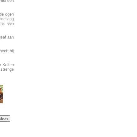
n mensen
nde ogen
ddellang
mer een
gsaf aan
eeft hij
e Kelten
 strenge