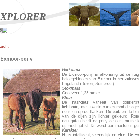
XPLORER
ge
zicht
Exmoor-pony
Herkomst
De Exmoor-pony is afkomstig uit de rui
heidegebieden van Exmoor in het zuidwe
Engeland (Devon, Somerset).
Stokmaat
Ongeveer 1,23 meter.
Kleur
De haarkleur varieert van donkerbr
lichtbruin, met zwarte punten rond de oge
neus en op de flanken. De buik en de bi
van de dijen zijn lichter gekleurd. Ro
neusgaten heeft de pony een grijsbruine k
op meel gelijkt. Dit wordt een meelsnuit g
Karakter
Hij is intelligent, vriendelijk en vlug. De 