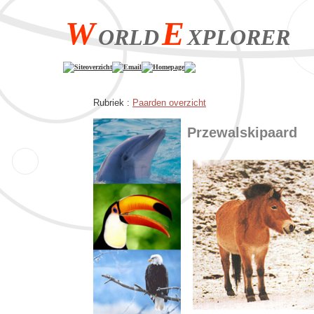
W
E
ORLD
XPLORER
Siteoverzicht
Email
Homepage
Rubriek :
Paarden overzicht
Przewalskipaard