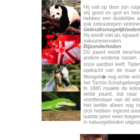
Hij valt op door zijn ru
vrij groot en grof en hee
hebben een duidelijke a
ook zebrastrepen vertone
Gebruiksmogelijkheden
Hij wordt niet als rijpaar
natuurreservaten.
Bijzonderheden
Dit paard wordt bescho
andere oosterse rassen. 
onze aardbol leeft. Tijd
opdracht van de tsaar c
Mongoli� nog echte wild
het Tachin-Schahgebergte 
In 1880 maakte de kolon
wilde paard, dat naar
voortbestaan van dit wi
Het leefde alleen nog i
zich hebben ingezet voor
laatste jaren weer toege
in natuurgebieden uitgezet