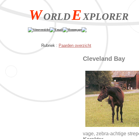
W
E
ORLD
XPLORER
Siteoverzicht
Email
Homepage
Rubriek :
Paarden overzicht
Cleveland Bay
vage, zebra-achtige stre