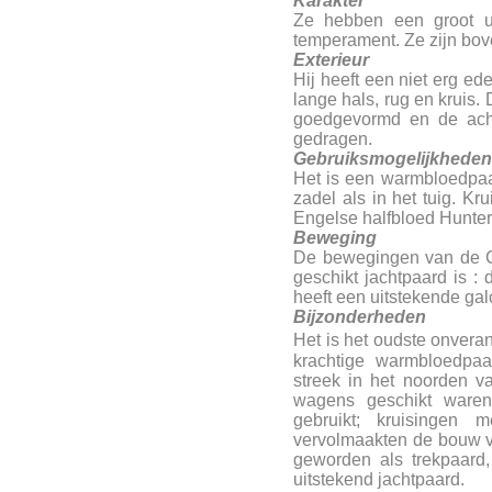
Karakter
Ze hebben een groot ui
temperament. Ze zijn bove
Exterieur
Hij heeft een niet erg ed
lange hals, rug en kruis.
goedgevormd en de acht
gedragen.
Gebruiksmogelijkheden
Het is een warmbloedpaa
zadel als in het tuig. K
Engelse halfbloed Hunter,
Beweging
De bewegingen van de C
geschikt jachtpaard is : 
heeft een uitstekende gal
Bijzonderheden
Het is het oudste onvera
krachtige warmbloedpaa
streek in het noorden v
wagens geschikt ware
gebruikt; kruisingen
vervolmaakten de bouw v
geworden als trekpaard
uitstekend jachtpaard.