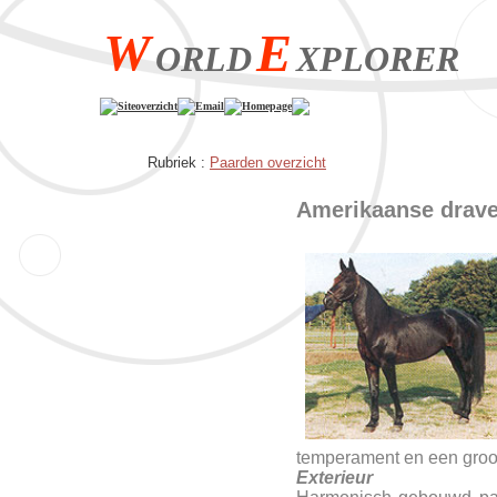
W
E
ORLD
XPLORER
Siteoverzicht
Email
Homepage
Rubriek :
Paarden overzicht
Amerikaanse drave
temperament en een groo
Exterieur