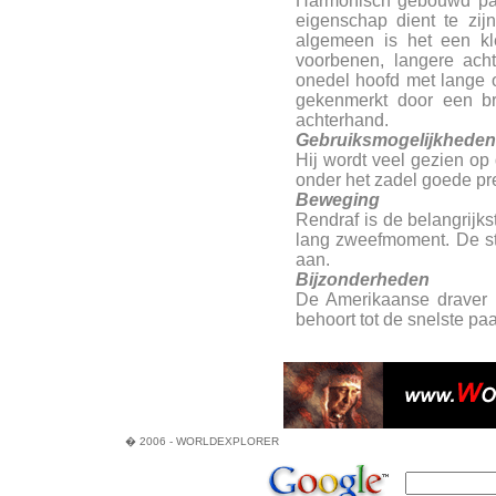
Harmonisch gebouwd paa
eigenschap dient te zijn
algemeen is het een kle
voorbenen, langere ach
onedel hoofd met lange or
gekenmerkt door een br
achterhand.
Gebruiksmogelijkheden
Hij wordt veel gezien op 
onder het zadel goede pre
Beweging
Rendraf is de belangrijk
lang zweefmoment. De st
aan.
Bijzonderheden
De Amerikaanse draver 
behoort tot de snelste pa
� 2006 - WORLDEXPLORER