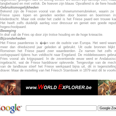
langbehaard en met vetlok. De hoeven zijn blauw. Opvallend is de fiere houdi
Gebruiksmogelijkheden
Bekend zijn de Friezen vooral van de shownummerrubrieken, waarin ze 
Friese sjees lopen en gereden worden door boeren en boerinnen in
klederdracht. Maar ook onder het zadel is het Friese paard een trouwe k
Het heeft zelfs duidelijk aanleg voor dressuur en geniet een goede reput
hogeschoolpaard.
Beweging
In draf valt de Fries op door zijn trotse houding en de hoge knieactie.
Bijzonderheden
Het Friese paardenras is ��n van de oudste van Europa. Het werd waarsc
meer dan drieduizend jaar geleden al gebruikt. Uit oude bronnen blijk
Romeinen het Friese paard zeer waardeerden. Ze namen het zelfs 
oorlogspaard tijdens hun veldtocht naar Engeland. De middeleeuwers gebru
Fries vooral als krijgspaard. In de zeventiende eeuw werd er Andalusis
ingebracht, wat de Friese harddraver opleverde. Tengevolge van de mech
van de landbouw stierf het Friese werkpaard bijna uit, dit in tegenstellin
draver. Maar de instelling van het Friesch Stamboek in 1879 wist dit te voor