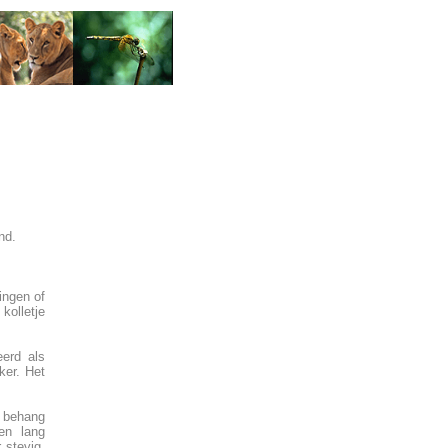
nd.
ningen of
kolletje
eerd als
ker. Het
r behang
en lang
 stevig,