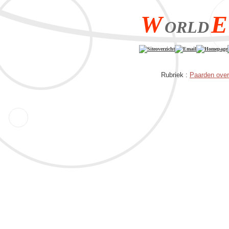
W
E
ORLD
Siteoverzicht
Email
Homepage
Rubriek :
Paarden over