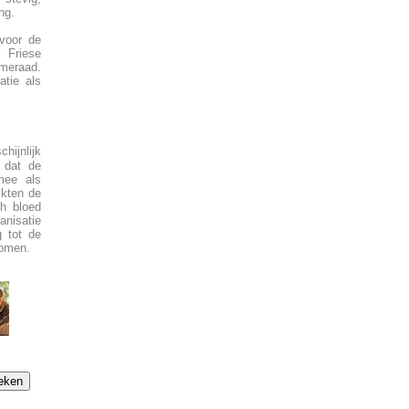
ng.
voor de
 Friese
ameraad.
atie als
hijnlijk
t dat de
mee als
ikten de
ch bloed
anisatie
g tot de
komen.