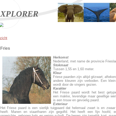
XPLORER
zicht
Fries
Herkomst
Nederland, met name de provincie Friesla
Stokmaat
Tussen 1,55 en 1,60 meter.
Kleur
Friese paarden zijn altijd gitzwart; afteke
andere kleuren zijn verboden. Een klein 
wordt door de vingers gezien.
Karakter
Het Friese paard wordt het best getyp
een makke, levendige maar gewillige wer
is een trouw en gevoelig paard.
Exterieur
Het Friese paard is een sierlijk tuigpaard dat helemaal zwart is en zwaa
heeft. Manen en staartharen zijn gegolfd. Het heeft een fijn hoofd, e
opgerichte, gebogen hals en weinig schoft. De benen zijn tamelijk kort, maar