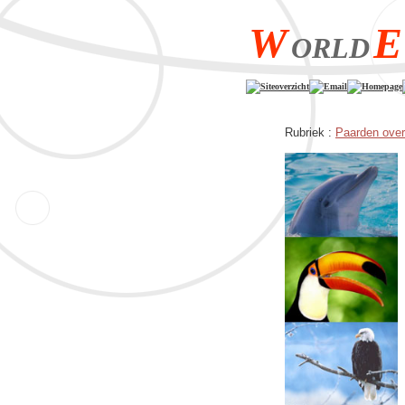
W
E
ORLD
Siteoverzicht
Email
Homepage
Rubriek :
Paarden over