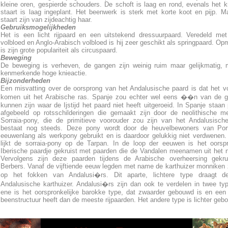
kleine oren, gespierde schouders. De schoft is laag en rond, evenals het k
staart is laag ingeplant. Het beenwerk is sterk met korte koot en pijp. 
staart zijn van zijdeachtig haar.
Gebruiksmogelijkheden
Het is een licht rijpaard en een uitstekend dressuurpaard. Veredeld me
volbloed en Anglo-Arabisch volbloed is hij zeer geschikt als springpaard. Opm
is zijn grote populariteit als circuspaard.
Beweging
De beweging is verheven, de gangen zijn weinig ruim maar gelijkmatig,
kenmerkende hoge knieactie.
Bijzonderheden
Een misvatting over de oorsprong van het Andalusische paard is dat het v
komen uit het Arabische ras. Spanje zou echter wel eens ��n van de g
kunnen zijn waar de Ijstijd het paard niet heeft uitgeroeid. In Spanje staan
afgebeeld op rotsschilderingen die gemaakt zijn door de neolithische 
Sorraia-pony, die de primitieve voorouder zou zijn van het Andalusisch
bestaat nog steeds. Deze pony wordt door de heuvelbewoners van Port
eeuwenlang als werkpony gebruikt en is daardoor gelukkig niet verdwenen. U
lijkt de sorraia-pony op de Tarpan. In de loop der eeuwen is het oorspr
Iberische paardje gekruist met paarden die de Vandalen meenamen uit het 
Vervolgens zijn deze paarden tijdens de Arabische overheersing gekru
Berbers. Vanaf de vijftiende eeuw legden met name de karthuizer monniken 
op het fokken van Andalusi�rs. Dit aparte, lichtere type draagt 
Andalusische karthuizer. Andalusi�rs zijn dan ook te verdelen in twee ty
ene is het oorspronkelijke barokke type, dat zwaarder gebouwd is en een
beenstructuur heeft dan de meeste rijpaarden. Het andere type is lichter geb