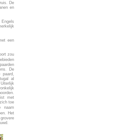
ruis. De
Manen en
t Engels
erkelijk
 met een
oort zou
ebieden
 paarden
mens. De
e paard,
ugal al
iterlijk
onkelijk
noorden.
ist met
zich toe
de naam
pen. Het
 grovere
ouwd.