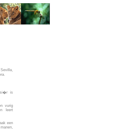
evilla,
era.
si�r is
en vurig
n leert
vaak een
e manen,