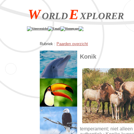
W
E
ORLD
XPLORER
Siteoverzicht
Email
Homepage
Rubriek :
Paarden overzicht
Konik
temperament; niet alleen h