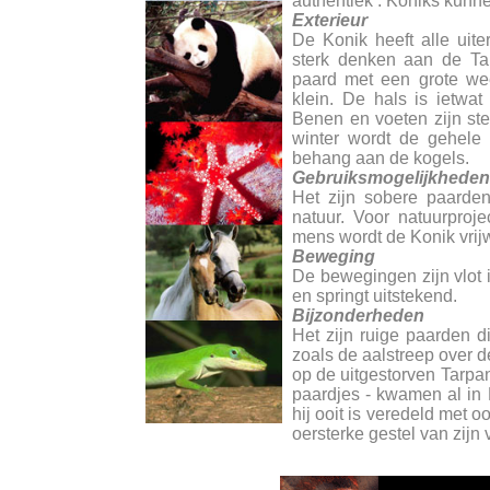
authentiek : Koniks kunn
Exterieur
De Konik heeft alle uit
sterk denken aan de Ta
paard met een grote wee
klein. De hals is ietwa
Benen en voeten zijn ster
winter wordt de gehele
behang aan de kogels.
Gebruiksmogelijkheden
Het zijn sobere paarde
natuur. Voor natuurproj
mens wordt de Konik vrijwe
Beweging
De bewegingen zijn vlot 
en springt uitstekend.
Bijzonderheden
Het zijn ruige paarden 
zoals de aalstreep over de
op de uitgestorven Tarpan.
paardjes - kwamen al in
hij ooit is veredeld met o
oersterke gestel van zijn