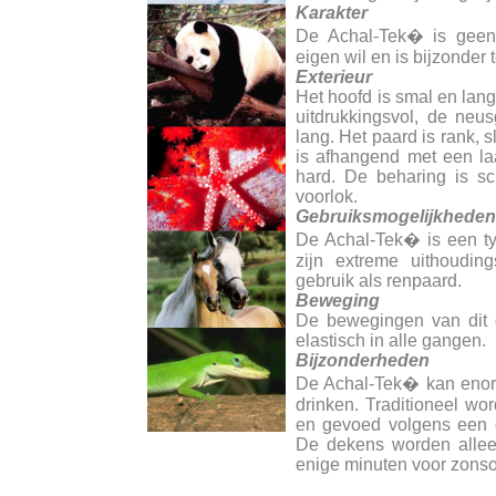
Karakter
De Achal-Tek� is geen 
eigen wil en is bijzonder
Exterieur
Het hoofd is smal en lang
uitdrukkingsvol, de neus
lang. Het paard is rank, 
is afhangend met een la
hard. De beharing is s
voorlok.
Gebruiksmogelijkheden
De Achal-Tek� is een t
zijn extreme uithoudin
gebruik als renpaard.
Beweging
De bewegingen van dit gr
elastisch in alle gangen.
Bijzonderheden
De Achal-Tek� kan enorm
drinken. Traditioneel w
en gevoed volgens een d
De dekens worden allee
enige minuten voor zons