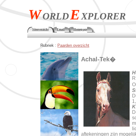
W
E
ORLD
XPLORER
Siteoverzicht
Email
Homepage
Rubriek :
Paarden overzicht
Achal-Tek�
H
R
O
S
D
1
K
D
s
m
l
aftekeningen zijn mogelij