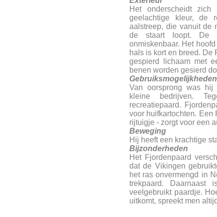
Exterieur
Het onderscheidt zich
geelachtige kleur, de
aalstreep, die vanuit de
de staart loopt. De 
onmiskenbaar. Het hoofd i
hals is kort en breed. De 
gespierd lichaam met e
benen worden gesierd doo
Gebruiksmogelijkheden
Van oorsprong was hij
kleine bedrijven. T
recreatiepaard. Fjorden
voor huifkartochten. Een 
rijtuigje - zorgt voor een 
Beweging
Hij heeft een krachtige st
Bijzonderheden
Het Fjordenpaard verschi
dat de Vikingen gebruik
het ras onvermengd in N
trekpaard. Daarnaast
veelgebruikt paardje. H
uitkomt, spreekt men alti