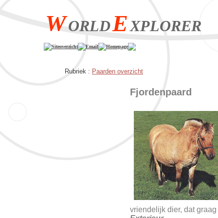
W
E
ORLD
XPLORER
Siteoverzicht
Email
Homepage
Rubriek :
Paarden overzicht
Fjordenpaard
vriendelijk dier, dat graag