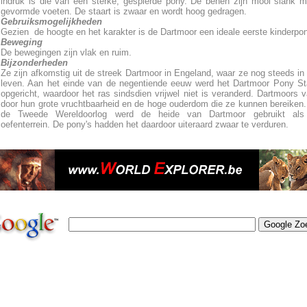
indruk is die van een sterke, gespierde pony. De benen zijn mooi slank 
gevormde voeten. De staart is zwaar en wordt hoog gedragen.
Gebruiksmogelijkheden
Gezien de hoogte en het karakter is de Dartmoor een ideale eerste kinderpo
Beweging
De bewegingen zijn vlak en ruim.
Bijzonderheden
Ze zijn afkomstig uit de streek Dartmoor in Engeland, waar ze nog steeds in 
leven. Aan het einde van de negentiende eeuw werd het Dartmoor Pony S
opgericht, waardoor het ras sindsdien vrijwel niet is veranderd. Dartmoors v
door hun grote vruchtbaarheid en de hoge ouderdom die ze kunnen bereiken.
de Tweede Wereldoorlog werd de heide van Dartmoor gebruikt als m
oefenterrein. De pony's hadden het daardoor uiteraard zwaar te verduren.