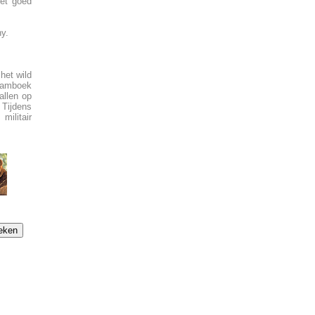
met goed
ny.
het wild
tamboek
allen op
 Tijdens
ilitair