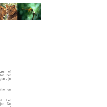
ruin of
tot het
gen zijn
ijke en
ed. Het
tjes. De