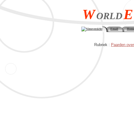
W
E
ORLD
Siteoverzicht
Email
Home
Rubriek :
Paarden over