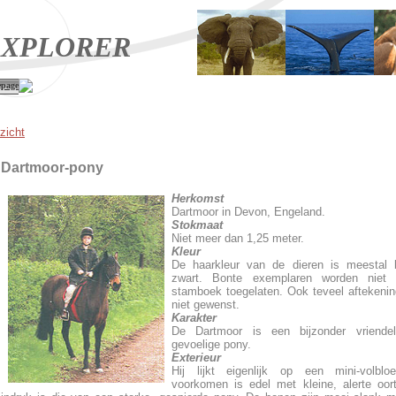
XPLORER
page
zicht
Dartmoor-pony
Herkomst
Dartmoor in Devon, Engeland.
Stokmaat
Niet meer dan 1,25 meter.
Kleur
De haarkleur van de dieren is meestal b
zwart. Bonte exemplaren worden niet 
stamboek toegelaten. Ook teveel aftekenin
niet gewenst.
Karakter
De Dartmoor is een bijzonder vriendel
gevoelige pony.
Exterieur
Hij lijkt eigenlijk op een mini-volblo
voorkomen is edel met kleine, alerte oor