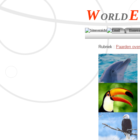
W
E
ORLD
Siteoverzicht
Email
Homepa
Rubriek :
Paarden over