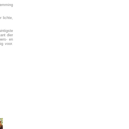
stemming
 lichte,
intigste
ant dier
pers- en
ig voor.