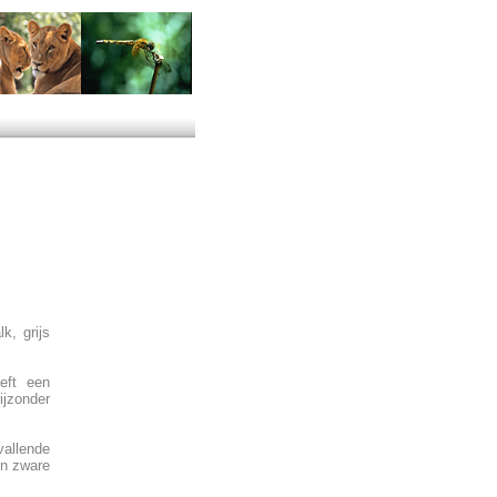
k, grijs
eft een
jzonder
vallende
en zware