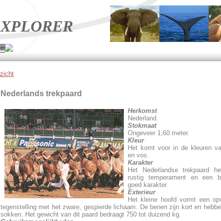
XPLORER
ge
zicht
Nederlands trekpaard
Herkomst
Nederland.
Stokmaat
Ongeveer 1,60 meter.
Kleur
Het komt voor in de kleuren val
en vos.
Karakter
Het Nederlandse trekpaard he
rustig temperament en een bi
goed karakter.
Exterieur
Het kleine hoofd vormt een op
tegenstelling met het zware, gespierde lichaam. De benen zijn kort en hebb
sokken. Het gewicht van dit paard bedraagt 750 tot duizend kg.