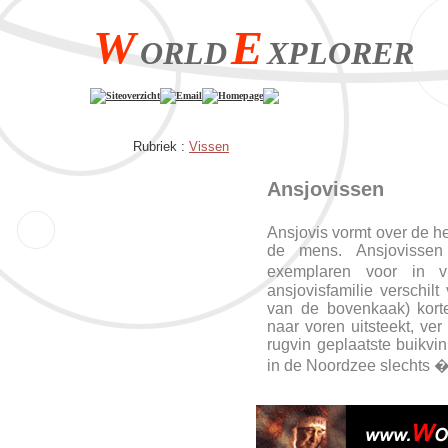
W
E
ORLD
XPLORER
Siteoverzicht
Email
Homepage
Rubriek :
Vissen
Ansjovissen
Ansjovis vormt over de h
de mens. Ansjovissen
exemplaren voor in v
ansjovisfamilie verschilt
van de bovenkaak) korte
naar voren uitsteekt, ve
rugvin geplaatste buikv
in de Noordzee slechts 