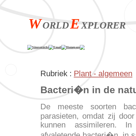
W
E
ORLD
XPLORER
Siteoverzicht
Email
Homepage
Rubriek :
Plant - algemeen
Bacteri�n in de nat
De meeste soorten bact
parasieten, omdat zij door
kunnen assimileren. I
afvaletende bacteri�n, in 