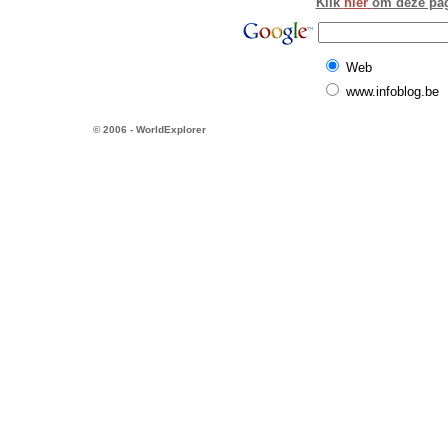
Klik
hier
om deze pagi
Web
www.infoblog.be
© 2006 - WorldExplorer