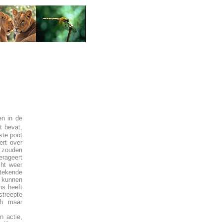
n in de
t bevat,
ste poot
ert over
t zouden
erageert
cht weer
stekende
 kunnen
ns heeft
streepte
ch maar
n actie,