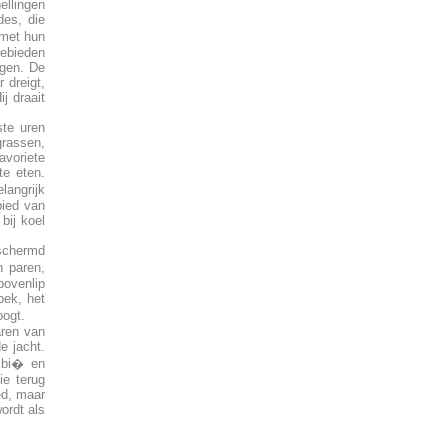
ellingen
des, die
 met hun
ebieden
ngen. De
 dreigt,
j draait
ste uren
grassen,
avoriete
te eten.
langrijk
bied van
bij koel
schermd
n paren,
bovenlip
bek, het
ogt.
aren van
e jacht.
ibi� en
ie terug
ed, maar
ordt als