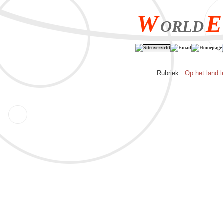
W
E
ORLD
Siteoverzicht
Email
Homepage
Rubriek :
Op het land 