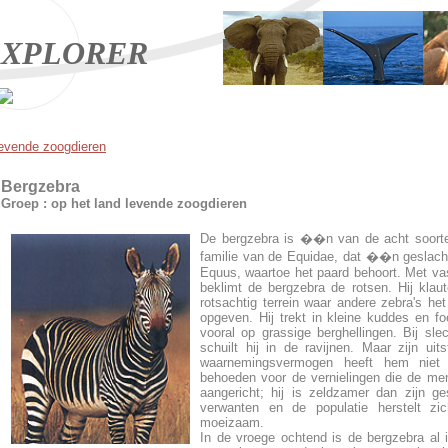
XPLORER
levende zoogdieren
Bergzebra
Groep : op het land levende zoogdieren
De bergzebra is ��n van de acht soorte
familie van de Equidae, dat ��n geslach
Equus, waartoe het paard behoort. Met va
beklimt de bergzebra de rotsen. Hij klaut
rotsachtig terrein waar andere zebra's he
opgeven. Hij trekt in kleine kuddes en fo
vooral op grassige berghellingen. Bij sle
schuilt hij in de ravijnen. Maar zijn uit
waarnemingsvermogen heeft hem niet
behoeden voor de vernielingen die de me
aangericht; hij is zeldzamer dan zijn ge
verwanten en de populatie herstelt zi
moeizaam.
In de vroege ochtend is de bergzebra al i