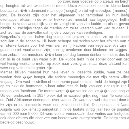
op zoek naar voedsel op plateaus en bergh
op hoogtes tot wel tweeduizend meter. Deze zebrasoort leeft in kleine kud
bestaan uit ��n dominant mannetje (hengst) en tot vijf vrouwtjes (merries)
jong. De kuddes zijn over het algemeen niet territoriaal en hun leefg
overlappen elkaar. In de winter trekken ze meestal naar lagergelegen helli
hengst is verantwoordelijk voor de veiligheid van zijn kudde en als er gevaar
hinnikt hij zachtjes tegen de merries om ze te waarschuwen weg te gaan. Hi
zich zo naar de aanvaller dat hij de vrouwtjes kan verdedigen.
Bergzebra's zijn de halve dag bezig met grazen, al zullen ze op de heet
schuilen in de schaduw. Hij heeft scherpe snijtanden voor het afbijten van 
en sterke kiezen voor het vermalen en fijnkauwen van vegetatie. Als zijn f
grassen niet voorhanden zijn, kan hij overleven door bladeren en twijgjes 
Een zebra moet minstens ��n keer per dag kunnen drinken en het is dus be
dat hij in de buurt van water blijft. De kudde trekt in de zomer door een ge
wel twintig vierkante meter op zoek naar vers gras, maar deze afstand kan 
weer nog vele malen groter zijn.
Merries blijven meestal hun hele leven bij dezelfde kudde, waar ze be
worden door ��n hengst, die andere mannetjes die met zijn harem wille
verjaagt. Om vast te stellen of een merrie paarbereid is, trekt de hengst zijn 
op en ruikt de hormonen in haar urine met de hulp van een zintuig in zijn 
orgaan van Jacobson. De merrie werpt ��n veulen dat ze ��n jaar lang zo
Uit een onderzoek in 1937 bleek dat er waarschijnlijk nog maar 45 exempl
de Zuid-Afrikaanse ondersoort over waren. Ze waren vrijwel uitgeroeid door d
Er zijn er nu inmiddels weer een zevenhonderdtal. De populatie in Nam
Angola was ook ernstig aangetast : in de laatste vijftig jaar liep de populat
van 67.000 naar 8.000. Dit werd vooral veroorzaakt door verlies aan leefgebi
ook door ziektes die door vee van boeren werd overgebracht. De bergzebra w
bedreigd beschouwd.