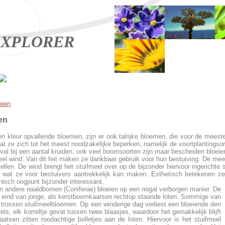
XPLORER
meen
en
n kleur opvallende bloemen, zijn er ook talrijke bloemen, die voor de mees
at ze zich tot het meest noodzakelijke beperken, namelijk de voortplantingso
geval bij een aantal kruiden, ook veel boomsoorten zijn maar bescheiden bloeie
l wind. Van dit feit maken ze dankbaar gebruik voor hun bestuiving. De mee
tellen. De wind brengt het stuifmeel over op de bijzonder hiervoor ingericht
 wat ze voor bestuivers aantrekkelijk kan maken. Esthetisch betekenen z
tanisch oogpunt bijzonder interessant.
n andere naaldbomen (Coniferae) bloeien op een nogal verborgen manier. De
t eind van jonge, als kerstboomkaarsen rechtop staande loten. Sommige van
 trossen stuifmeelbloemen. Op een winderige dag verliest een bloeiende den
els, elk korreltje gevat tussen twee blaasjes, waardoor het gemakkelijk blijft
tsen zitten roodachtige bolletjes aan de loten. Hiervoor is het stuifmeel