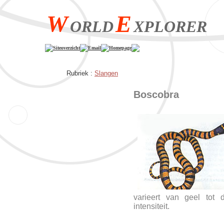
W
E
ORLD
XPLORER
Siteoverzicht
Email
Homepage
Rubriek :
Slangen
Boscobra
varieert van geel tot
intensiteit.