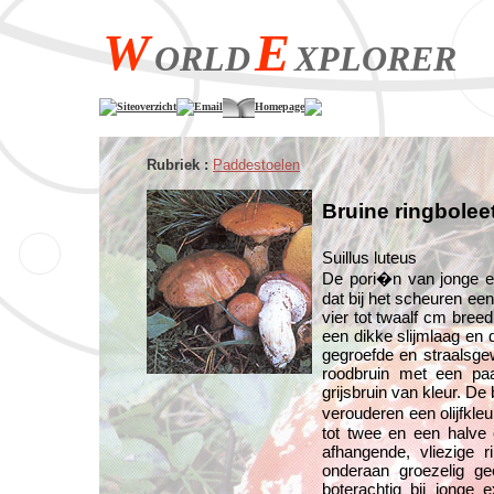
W
E
ORLD
XPLORER
Siteoverzicht
Email
Homepage
Rubriek :
Paddestoelen
Bruine ringbolee
Suillus luteus
De pori�n van jonge ex
dat bij het scheuren een
vier tot twaalf cm breed
een dikke slijmlaag en d
gegroefde en straalsgew
roodbruin met een paars
grijsbruin van kleur. De 
verouderen een olijfkleu
tot twee en een halve c
afhangende, vliezige r
onderaan groezelig gee
boterachtig bij jonge 