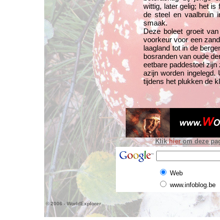
wittig, later gelig; het 
de steel en vaalbruin
smaak.
Deze boleet groeit va
voorkeur voor een zandig
laagland tot in de berg
bosranden van oude de
eetbare paddestoel zijn 
azijn worden ingelegd.
tijdens het plukken de k
Klik
hier
om deze pagi
Web
www.infoblog.be
© 2006 - WorldExplorer