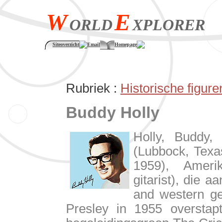
W
E
ORLD
XPLORER
Siteoverzicht
Email
Homepage
Rubriek :
Historische figure
Buddy Holly
Holly, Buddy, 
(Lubbock, Texas
1959), Ameri
gitarist), die a
and western ge
Presley in 1955 overstapt