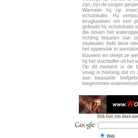
zijn, zijn de jongen gesp
Wanneer hij op insect
echolokatie. Hij verst
terugkaatsen om een pl
gebruikt hij echolokatie 
die boven het wateroppe
richting bepalen van z
zoutwater, trekt deze vl
het oppervlak in aanraki
klauwen en sleept ze we
hij het slachtoffer uit het 
Op dit moment is de bu
vraag is hoelang dat zo z
aan bepaalde leefgeb
toegenomen watervervuil
Klik
hier
om deze pagi
Web