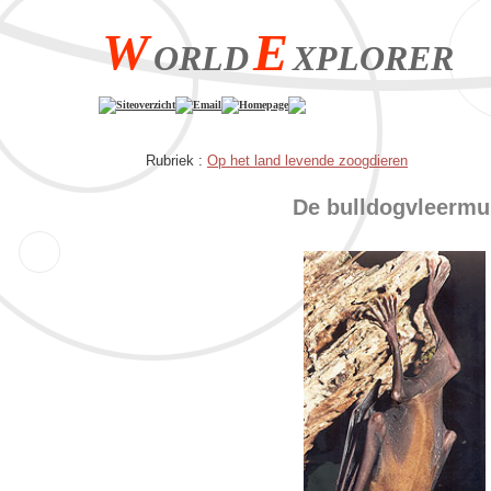
W
E
ORLD
XPLORER
Siteoverzicht
Email
Homepage
Rubriek :
Op het land levende zoogdieren
De bulldogvleermu