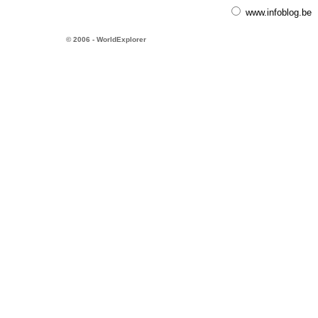
www.infoblog.be
© 2006 - WorldExplorer