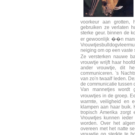
voorkeur aan grotten, 
gebruiken ze verlaten h
sterke geur. binnen de k
er gewoonlijk ��n manne
Vrouwtjesbulldogvleerm
neiging om op een vaste sl
Ze versterken nauwe b
vrouwtje wrijft haar hoof
ander vrouwtje, dit 
communiceren. 's Nacht
van zo'n twaalf leden. D
de communicatie tussen 
Van mannetjes wordt g
vrouwtjes in de groep. E
warmte, veiligheid en 
klampen aan haar buik. H
tropisch Amerika zorgt e
Vrouwtjes kunnen ieder 
worden. Over het alge
overeen met het natte s
vrouwtje op sterkte te 