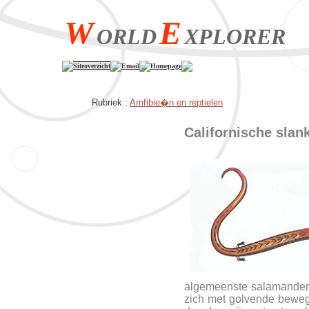
W
E
ORLD
XPLORER
Siteoverzicht
Email
Homepage
Rubriek :
Amfibie�n en reptielen
Californische sla
algemeenste salamander in
zich met golvende beweg