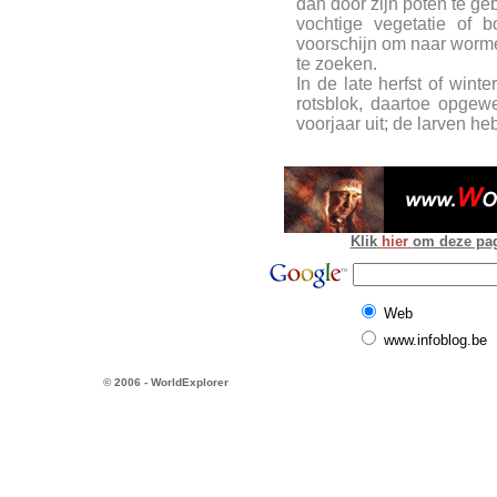
dan door zijn poten te ge
vochtige vegetatie of b
voorschijn om naar worm
te zoeken.
In de late herfst of winte
rotsblok, daartoe opgew
voorjaar uit; de larven h
Klik
hier
om deze pagi
Web
www.infoblog.be
© 2006 - WorldExplorer