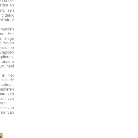
en onder
leden en
ft, een
ijdelijk
itair of
n worden
oed. Het
e enige
l zeven
 sluiten
amgroep
gdieren,
r andere
wat heel
 In het
 als de
mschors,
ogdieren
ara zijn
oort van
ken.
leer van
len van