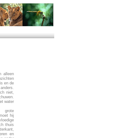
n alleen
zichten
is en de
l anders.
ch niet,
schuwen.
et water
 grote
oet hij
loedige
ch thuis
terkant,
eren en