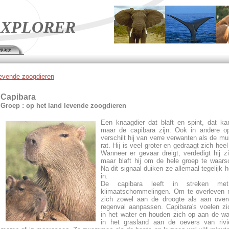
XPLORER
page
levende zoogdieren
Capibara
Groep : op het land levende zoogdieren
Een knaagdier dat blaft en spint, dat ka
maar de capibara zijn. Ook in andere op
verschilt hij van verre verwanten als de mu
rat. Hij is veel groter en gedraagt zich hee
Wanneer er gevaar dreigt, verdedigt hij zi
maar blaft hij om de hele groep te waar
Na dit signaal duiken ze allemaal tegelijk h
in.
De capibara leeft in streken met
klimaatschommelingen. Om te overleven m
zich zowel aan de droogte als aan overv
regenval aanpassen. Capibara's voelen zi
in het water en houden zich op aan de wa
in het grasland aan de oevers van rivi