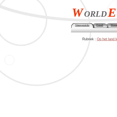
W
E
ORLD
Siteoverzicht
Email
Home
Rubriek :
Op het land 