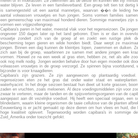
meren of in moerassen. Ze zwemmen als de beste en kunnen wel vijf minut
water blijven. Ze leven in een familieverband. Een groep telt tien tot dertig 
is samengesteld uit een aantal mannetjes, waarvan ��n de leiding hee
aantal volwassen vrouwtjes en hun jongen. Soms vormen families samen t
een gemeenschap van maximaal honderd dieren. Sommige mannetjes zijn sol
vormen een vrijgezellengroep.
Capibara's paren in het water, meestal vlak voor het regenseizoen. De jonge
ongeveer 150 dagen later op het land geboren. Eten is er dan in overvl
vrouwtje zondert zich van de groep af en zoekt een rustige plek di
bescherming tegen gieren en wilde honden biedt. Daar werpt ze maximaa
jongen. Binnen een dag kunnen de kleintjes lopen, zwemmen en duiken. Ze
zich aan bij de groep, waarbinnen ze samen met andere jongen een kra
vormen. Hoewel ze na een week al gras eten, hebben ze, net als alle zoo
ook nog melk nodig. Jongen worden behalve door hun eigen moeder ook doo
volwassen vrouwtjes in de groep verzorgd. Ze spinnen bijna voortdurend, 
bijzonder is voor knaagdieren.
Capibara's zijn grazers. Ze zijn aangewezen op plantaardig voedsel.
regenseizoen eten ze het gras dat onder water staat en waterplanten
waterhyacint. In het droge seizoen bestaat hun dieet uit korte grassen, boo
zaden en vruchten, zoals meloenen. Al deze voedingsmiddelen zijn voor zo
zwaar te verteren, maar de tanden en de spijsverteringsorganen van de capib
aangepast aan dit vezelrijke voedsel. Hij heeft een speciaal orgaan, een s
blindedarm, waarin kleine organismen de taaie cellulose van de planten afbre
Eeuwenlang is er jacht gemaakt op deze dieren om hun vlees en huid, die 
hoge kwaliteit oplevert. Tegenwoordig worden capibara's in sommige de
Zuid_Amerika onder toezicht gefokt.