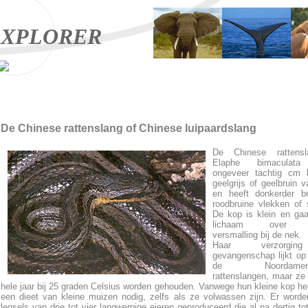
XPLORER
De Chinese rattenslang of Chinese luipaardslang
De Chinese rattens
Elaphe bimaculata
ongeveer tachtig cm l
geelgrijs of geelbruin v
en heeft donkerder br
roodbruine vlekken of 
De kop is klein en gaa
lichaam over z
versmalling bij de nek.
Haar verzorgi
gevangenschap lijkt op
de Noordamerik
rattenslangen, maar ze
hele jaar bij 25 graden Celsius worden gehouden. Vanwege hun kleine kop h
een dieet van kleine muizen nodig, zelfs als ze volwassen zijn. Er worde
legsels van drie tot vier langwerpige eieren geproduceerd die al na dertig tot