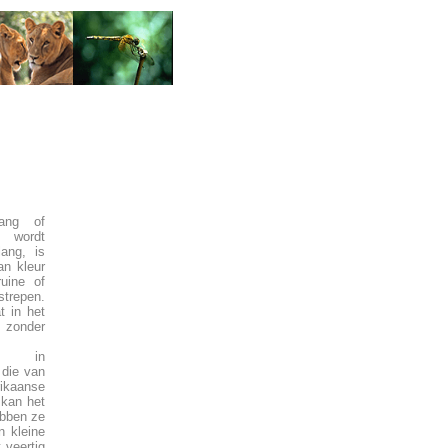
lang of
 wordt
ang, is
an kleur
uine of
strepen.
t in het
onder
ng in
 die van
aanse
 kan het
ebben ze
n kleine
 veertig