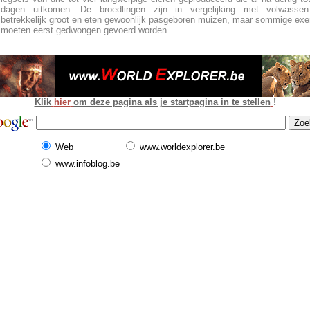
dagen uitkomen. De broedlingen zijn in vergelijking met volwassen
betrekkelijk groot en eten gewoonlijk pasgeboren muizen, maar sommige ex
moeten eerst gedwongen gevoerd worden.
Klik
hier
om deze pagina als je startpagina in te stellen
!
Web
www.worldexplorer.be
www.infoblog.be