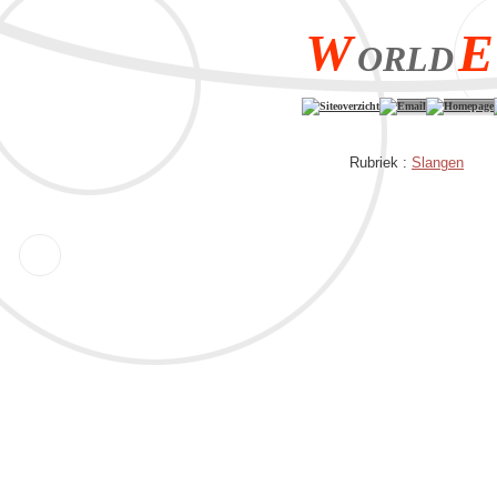
W
E
ORLD
Siteoverzicht
Email
Homepage
Rubriek :
Slangen