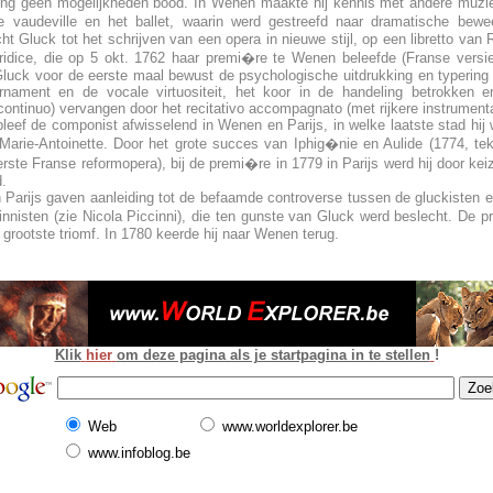
ing geen mogelijkheden bood. In Wenen maakte hij kennis met andere muz
vaudeville en het ballet, waarin werd gestreefd naar dramatische bewee
ht Gluck tot het schrijven van een opera in nieuwe stijl, op een libretto van
uridice, die op 5 okt. 1762 haar premi�re te Wenen beleefde (Franse versi
Gluck voor de eerste maal bewust de psychologische uitdrukking en typering
rnament en de vocale virtuositeit, het koor in de handeling betrokken e
ntinuo) vervangen door het recitativo accompagnato (met rijkere instrumenta
leef de componist afwisselend in Wenen en Parijs, in welke laatste stad hij
n Marie-Antoinette. Door het grote succes van Iphig�nie en Aulide (1774, t
rste Franse reformopera), bij de premi�re in 1779 in Parijs werd hij door kei
.
Parijs gaven aanleiding tot de befaamde controverse tussen de gluckisten e
cinnisten (zie Nicola Piccinni), die ten gunste van Gluck werd beslecht. De
grootste triomf. In 1780 keerde hij naar Wenen terug.
Klik
hier
om deze pagina als je startpagina in te stellen
!
Web
www.worldexplorer.be
www.infoblog.be