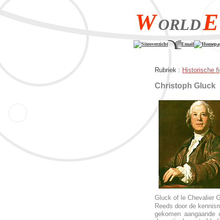
W
E
ORLD
Siteoverzicht
Email
Homepa
Rubriek :
Historische f
Christoph Gluck
Gluck of le Chevalier 
Reeds door de kennism
gekomen aangaande op