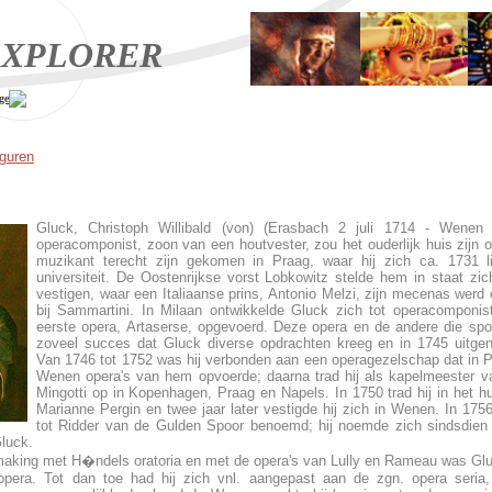
XPLORER
ge
iguren
Gluck, Christoph Willibald (von) (Erasbach 2 juli 1714 - Wenen
operacomponist, zoon van een houtvester, zou het ouderlijk huis zijn o
muzikant terecht zijn gekomen in Praag, waar hij zich ca. 1731 li
universiteit. De Oostenrijkse vorst Lobkowitz stelde hem in staat zi
vestigen, waar een Italiaanse prins, Antonio Melzi, zijn mecenas werd
bij Sammartini. In Milaan ontwikkelde Gluck zich tot operacomponis
eerste opera, Artaserse, opgevoerd. Deze opera en de andere die spo
zoveel succes dat Gluck diverse opdrachten kreeg en in 1745 uitge
Van 1746 tot 1752 was hij verbonden aan een operagezelschap dat in Pil
Wenen opera's van hem opvoerde; daarna trad hij als kapelmeester v
Mingotti op in Kopenhagen, Praag en Napels. In 1750 trad hij in het hu
Marianne Pergin en twee jaar later vestigde hij zich in Wenen. In 175
tot Ridder van de Gulden Spoor benoemd; hij noemde zich sindsdien b
Gluck.
aking met H�ndels oratoria en met de opera's van Lully en Rameau was Gluc
era. Tot dan toe had hij zich vnl. aangepast aan de zgn. opera seria, 