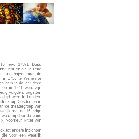
 15 nov. 1787), Duits
ntvlucht en als reizend
et inschrijven aan de
ch in 1736 te Wenen te
 en hem in de leer deed
t en in 1741 werd zijn
edig volgden, oogstten
nodigd werd in Londen.
lnitz bij Dresden en in
an de theatergroep van
welijk met de 16-jarige
6 werd hij door de paus
ij voorkeur Ritter von
k tot andere inzichten
die voor een waarlijk