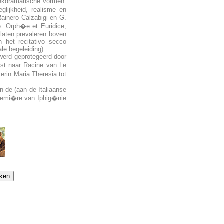
iekdramatische vormen:
glijkheid, realisme en
 Rainero Calzabigi en G.
e: Orph�e et Euridice,
 laten prevaleren boven
n het recitativo secco
le begeleiding).
 werd geprotegeerd door
ekst naar Racine van Le
zerin Maria Theresia tot
n de (aan de Italiaanse
 premi�re van Iphig�nie