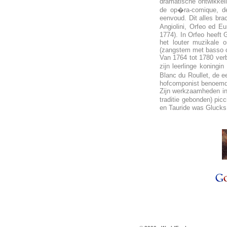
dramatische ontwikkel
de op�ra-comique, de 
eenvoud. Dit alles brac
Angiolini, Orfeo ed E
1774). In Orfeo heeft 
het louter muzikale o
(zangstem met basso co
Van 1764 tot 1780 verb
zijn leerlinge koningi
Blanc du Roullet, de ee
hofcomponist benoemd
Zijn werkzaamheden in 
traditie gebonden) pic
en Tauride was Glucks 