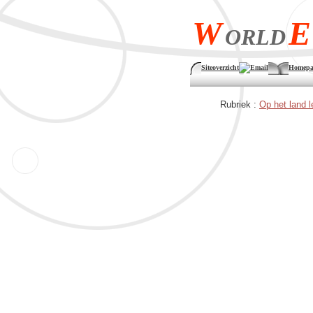
W
E
ORLD
Siteoverzicht
Email
Homepa
Rubriek :
Op het land 