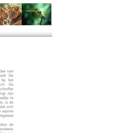
idae van
eeft. De
 bij het
sch. De
chtoffer
ngt zijn
altje te
n, is de
dat zich
de warme
efgebied
 door de
tendeels