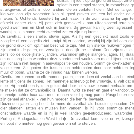
solitair. Hij leeft op de grond en slaapt zitte
spleet in een stapel stenen, in rotsachtige g
struikgewas of zelfs in door andere dieren verlaten holen. Met de lange,
klauwen aan zijn voorpoten kan hij goed graven om een hol onder de g
maken. 's Ochtends koestert hij zich vaak in de zon, waarna hij zijn ter
afzoekt achter eten. Hij past zich gemakkelijk aan uiteenlopend terrein 
goed zwemmen en klimt ook in bomen. Bij gevaar kan hij zeer agressief
waarbij hij zijn haren recht overeind zet en zijn rug kromt.
De civetkat is een snelle, sluwe jager. Als hij een geschikt maal zoals e
zoogdier of een hagedis ziet, kruipt hij er naartoe, waarbij hij zijn lichaam di
de grond drukt om optimaal beschut te zijn. Met zijn sterke reukvermogen h
zijn prooi in de gaten, om vervolgens dodelijk toe te slaan. Door zijn snelheid
zelfs op de dodelijkste vijanden, waaronder giftige slangen, jagen. Hij draai
om de slang heen waardoor deze voortdurend waakzaam moet blijven en uite
zijn lichaam niet langer in aanvalspositie kan houden. Sommige civetkatten 
vogeleieren. Ze gooien die tussen hun achterpoten door naar achteren t
muur of boom, waarna ze de inhoud naar binnen werken.
Civetkatten kunnen op elk moment paren, maar doen dit veelal aan het ein
lente of tijdens de zomer. Het mannetje achtervolgt het vrouwtje, al valt dat ni
mee. Hij maakt een typisch geluid dat door het vrouwtje wordt herhaald om
te maken dat ze ontvankelijk is. Daarna hurkt ze neer en gaat er vandoor, z
mannetje achter haar aan moet rennen voor hij mag paren. Pasgeboren civ
zijn geheel afhankelijk van hun moeder, die hen fel bewaakt.
Duizenden jaren lang heeft de mens de civetkat als huisdier gehouden. O
dier slangen, ratten en muizen kan vangen, is hij voor sommige men
onschatbare waarde en is hij in veel landen ge�ntroduceerd, waaronder
Portugal, Madagaskar en West-Indi�. De civetkat komt veel en wijdverspr
en loopt momenteel nog geen gevaar om uit te sterven.