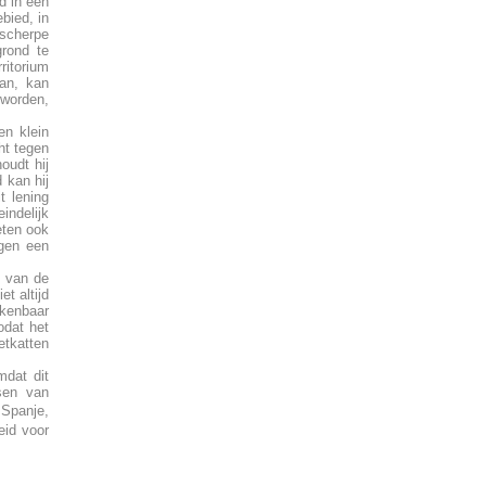
nd in een
ebied, in
 scherpe
rond te
ritorium
aan, kan
 worden,
en klein
cht tegen
oudt hij
 kan hij
t lening
indelijk
eten ook
egen een
d van de
et altijd
 kenbaar
odat het
etkatten
mdat dit
sen van
 Spanje,
eid voor