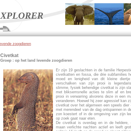
XPLORER
ge
levende zoogdieren
Civetkat
Groep : op het land levende zoogdieren
Er zijn 19 geslachten in de familie Herpest
civetkatten en fossa, die drie subfamilies h
moed en lenigheid van dit kleine diertje
verschalken van zijn prooi is legendari
slimme, fysiek behendige civetkat is zijn sla
met bliksemsnelle acties te slim af en bre
prooi in verwarring alvorens deze in een ma
veranderen. Hoewel hij zeer agressief kan zij
civetkat over het algemeen een speels dier 
met merendeel van de dag ontspannen in 
zon koestert of in de omgeving van zijn le
op zoek gaat naar eten.
De civetkat is overdag en in de heldere,
maan verlichte nachten actief en leeft gro