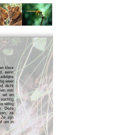
van kleur
d, eerst
idelijke
tig weer
ed, dicht
 tien mm
, wit en
 vochtig
is wittig
ak. Deze
ssen; ze
 Ze zijn
of om in