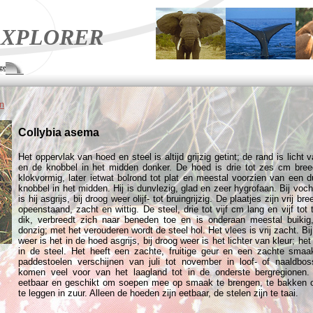
XPLORER
ge
n
Collybia asema
Het oppervlak van hoed en steel is altijd grijzig getint; de rand is licht 
en de knobbel in het midden donker. De hoed is drie tot zes cm bree
klokvormig, later ietwat bolrond tot plat en meestal voorzien van een du
knobbel in het midden. Hij is dunvlezig, glad en zeer hygrofaan. Bij voch
is hij asgrijs, bij droog weer olijf- tot bruingrijzig. De plaatjes zijn vrij bre
opeenstaand, zacht en wittig. De steel, drie tot vijf cm lang en vijf tot
dik, verbreedt zich naar beneden toe en is onderaan meestal buikig
donzig; met het verouderen wordt de steel hol. Het vlees is vrij zacht. Bij
weer is het in de hoed asgrijs, bij droog weer is het lichter van kleur; het 
in de steel. Het heeft een zachte, fruitige geur en een zachte sma
paddestoelen verschijnen van juli tot november in loof- of naaldbo
komen veel voor van het laagland tot in de onderste bergregionen.
eetbaar en geschikt om soepen mee op smaak te brengen, te bakken 
te leggen in zuur. Alleen de hoeden zijn eetbaar, de stelen zijn te taai.