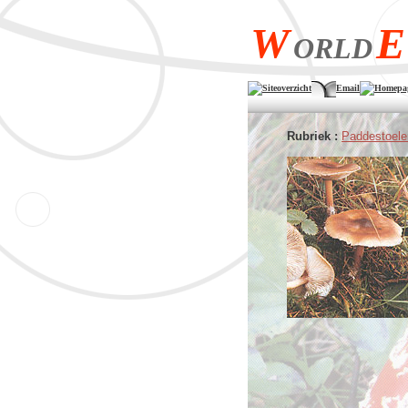
W
E
ORLD
Siteoverzicht
Email
Homepa
Rubriek :
Paddestoele