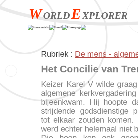
W
E
ORLD
XPLORER
Siteoverzicht
Email
Homepage
Rubriek :
De mens - algem
Het Concilie van Tre
Keizer Karel V wilde graag
algemene kerkvergadering 
bijeenkwam. Hij hoopte d
strijdende godsdienstige p
tot elkaar zouden komen.
werd echter helemaal niet 
Die hoop kon ook geen