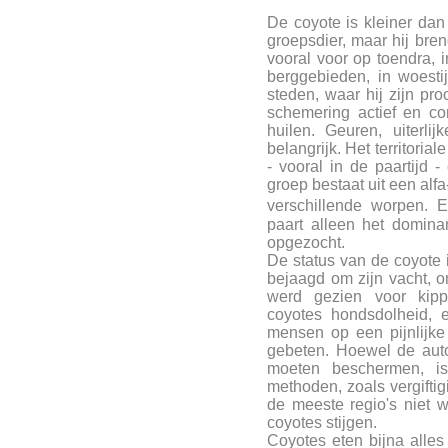
De coyote is kleiner dan
groepsdier, maar hij bren
vooral voor op toendra, 
berggebieden, in woest
steden, waar hij zijn pro
schemering actief en co
huilen. Geuren, uiterli
belangrijk. Het territori
- vooral in de paartijd -
groep bestaat uit een alf
verschillende worpen. E
paart alleen het dominan
opgezocht.
De status van de coyote
bejaagd om zijn vacht, o
werd gezien voor kip
coyotes hondsdolheid, 
mensen op een pijnlijk
gebeten. Hoewel de auto
moeten beschermen, is
methoden, zoals vergifti
de meeste regio's niet we
coyotes stijgen.
Coyotes eten bijna alles