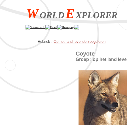
W
E
ORLD
XPLORER
Siteoverzicht
Email
Homepage
Rubriek :
Op het land levende zoogdieren
Coyote
Groep : op het land lev