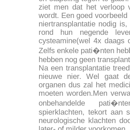
ziet men dat het verloop v
wordt. Een goed voorbeeld h
niertransplantatie nodig is
rond hun negende leven
cysteamine(wel 4x daags om
Zelfs enkele pati�nten hebb
hebben nog geen transplant
Na een transplantatie treed
nieuwe nier. Wel gaat d
organen dus zal het medici
moeten worden.Men verwac
onbehandelde pati�n
spierklachten, tekort aan 
neurologische klachten doo
later- of milder voorkomen.