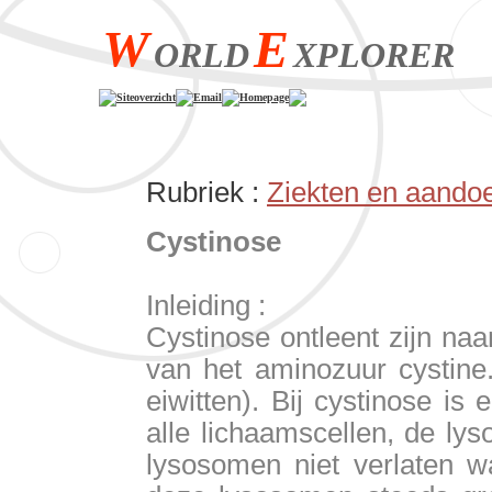
W
E
ORLD
XPLORER
Siteoverzicht
Email
Homepage
Rubriek :
Ziekten en aandoe
Cystinose
Inleiding :
Cystinose ontleent zijn na
van het aminozuur cystine
eiwitten). Bij cystinose is
alle lichaamscellen, de ly
lysosomen niet verlaten w