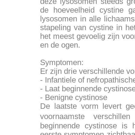
deze lysosomen steeds gr
de hoeveelheid cystine g
lysosomen in alle lichaams
stapeling van cystine in h
het meest gevoelig zijn voo
en de ogen.
Symptomen:
Er zijn drie verschillende 
- Infantiele of nefropathisc
- Laat beginnende cystinos
- Benigne cystinose
De laatste vorm levert g
voornaamste verschille
beginnende cystinose is h
eerste symptomen zichtbaar