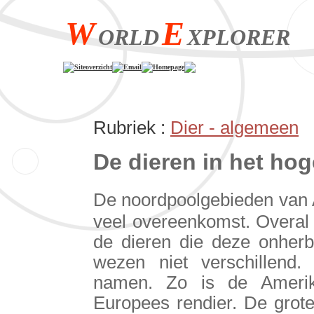
W
E
ORLD
XPLORER
Siteoverzicht
Email
Homepage
Rubriek :
Dier - algemeen
De dieren in het ho
De noordpoolgebieden van 
veel overeenkomst. Overal 
de dieren die deze onherb
wezen niet verschillend
namen. Zo is de Amerik
Europees rendier. De grote