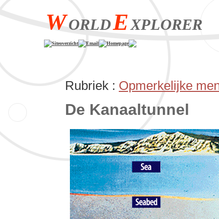
W
E
ORLD
XPLORER
Siteoverzicht
Email
Homepage
Rubriek :
Opmerkelijke mens
De Kanaaltunnel