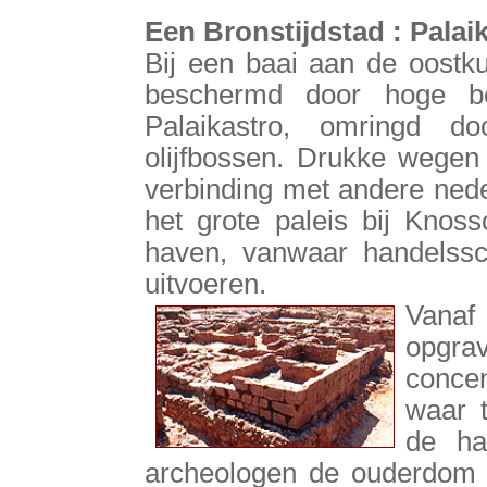
Een Bronstijdstad : Palai
Bij een baai aan de oostku
beschermd door hoge be
Palaikastro, omringd do
olijfbossen. Drukke wege
verbinding met andere nede
het grote paleis bij Knos
haven, vanwaar handelss
uitvoeren.
Vana
opgrav
concen
waar t
de ha
archeologen de ouderdom 