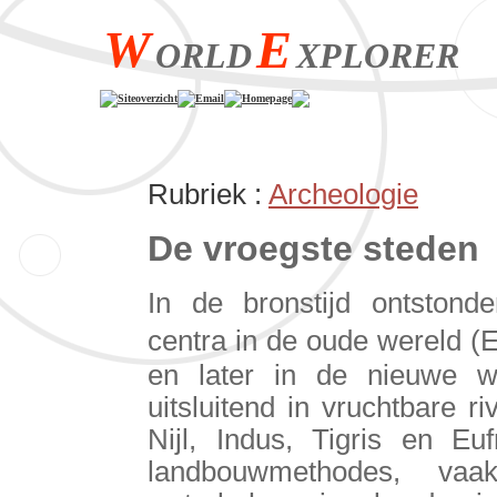
W
E
ORLD
XPLORER
Siteoverzicht
Email
Homepage
Rubriek :
Archeologie
De vroegste steden
In de bronstijd ontstonde
centra in de oude wereld (
en later in de nieuwe we
uitsluitend in vruchtbare r
Nijl, Indus, Tigris en Eu
landbouwmethodes, vaa