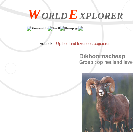
W
E
ORLD
XPLORER
Siteoverzicht
Email
Homepage
Rubriek :
Op het land levende zoogdieren
Dikhoornschaap
Groep : op het land lev