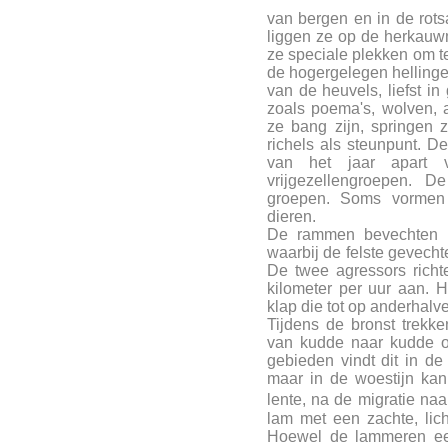
van bergen en in de rots
liggen ze op de herkauw
ze speciale plekken om t
de hogergelegen hellingen
van de heuvels, liefst i
zoals poema's, wolven, 
ze bang zijn, springen 
richels als steunpunt. 
van het jaar apart 
vrijgezellengroepen.
groepen. Soms vormen
dieren.
De rammen bevechten el
waarbij de felste gevechte
De twee agressors richt
kilometer per uur aan. 
klap die tot op anderhalve
Tijdens de bronst trek
van kudde naar kudde o
gebieden vindt dit in de
maar in de woestijn ka
lente, na de migratie n
lam met een zachte, lic
Hoewel de lammeren eer