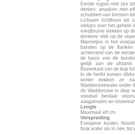
Eerste rugvin met zes tot
dertien; anaalvin met el
schubben van borstvin tot 
Lichaam lichtbruin tot
vlekjes over het gehele l
roestbruine vlekken op de
donkere vlek op de staa
Mannetjes in het voorjaar
banden op de flanken
achterrand van de eerste
de basis van de borstv
gelijk aan de afstand 
Bovenkant van de kop tot
In de herfst komen dikk
winter trekken ze n
Waddenzeewater onder de
de Waddenzee in diep wa
voedsel bestaat voornam
aasgarnalen en vissenlar
Lengte
Maximaal elf cm.
Verspreiding
Europese kusten, Noord
brak water als in zee, tot 