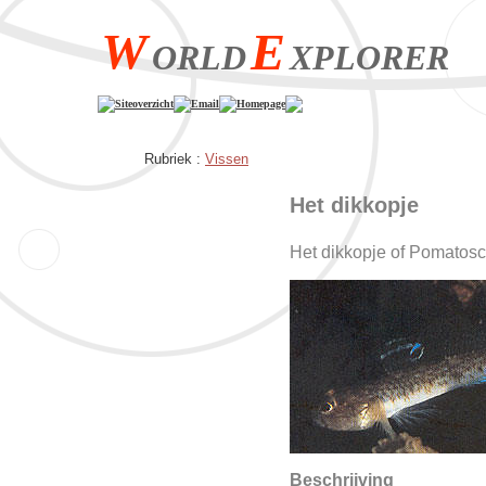
W
E
ORLD
XPLORER
Siteoverzicht
Email
Homepage
Rubriek :
Vissen
Het dikkopje
Het dikkopje of Pomatosc
Beschrijving